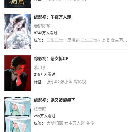
综影视：午夜万人迷
春野既望
8743万人看过
三生三世十里桃花
三生三世枕上书
女主万人迷
标签：
综影视：恶女拆CP
慕川李
215万人看过
张小烬
张小鱼
综影视
标签：
综影视：她又被觊觎了
桉青眠
259万人看过
大梦归离
女主万人迷
龚俊
标签：