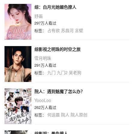
综：白月光她媚色撩人
妤画
297万人看过
占有欲
苏昌河
言壁
标签：
综影视之明珠的时空之旅
雪月明珠
291万人看过
九门
九门2
吴老狗
标签：
院人：遇到魅魔了怎么办？
YoooLoo
262万人看过
何运晨
院人
院人原创
标签：
综影视：墨色撩人