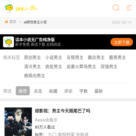
首页
2026-08-10
all原创男主小说
话本小说无广告纯净版
立即下载
新手免费 离线下载 无网阅读
相关标签
原创男主
小说男主
言情男主
霸总男主
腹黑男主
清冷男主
疯批男主
追妻火葬场男主
双强男主
救赎向男主
筛选
推荐
点击
收藏
评论
字数
最新
综影视：男主今天摇尾巴了吗
Aaaa余稚岁
83万人看过
九门
南部档案
张新成
标签：