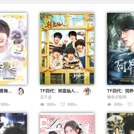
TF四代：枝头青梅落谁家
TF四代：转盘抽人，今天轮到谁心动
TF四代：饲
云千丞
俺有点聪明
999+
999+
999+
999+