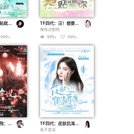
TF四代：不贴贴就电你
TF四代：汪！想要贴紧你
俺有点聪明
999+
999+
999+
TF四代贵族学院：顶流奔现
TF四代：皮肤饥渴系统
鱼不是渝