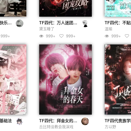
TF四代：阳光快乐小狗
TF四代：万人迷团宠攻略
黛玉睡了
溫瑜
999+
999+
999+
999+
爱基础法
TF四代：拜金女的春天
丘比特没教会我演戏
方以野