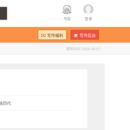
书架
登录
写作福利
写作后台
更新时间:
2026-08-07
家族四代