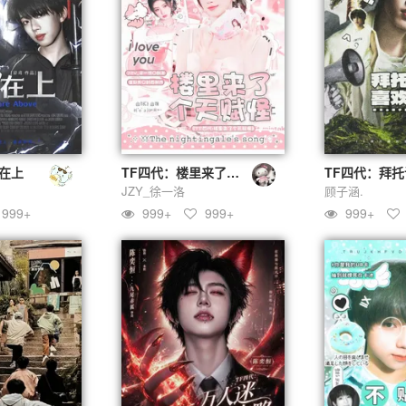
神在上
TF四代：楼里来了个天赋怪
JZY_徐一洛
顾子涵.
999+
999+
999+
999+