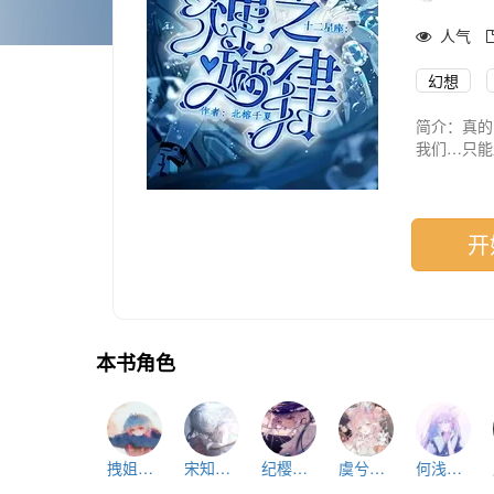
人气
幻想
简介：真的
我们…只能
一直崩溃，
哈～你还觉
最终，仅能活
哎呀呀～你
开
你的表情和
哈，猎物…
失望呢呵呵
疯子？骂与
绝望，真在
本书角色
啊，这届选
弱小如蝼蚁
当你已经意
一个提线木
意义何在？
拽姐反差萌洛
宋知涯.Ari
纪樱缇.Cap
虞兮雁.Vir
何浅玉.Pis
试图反抗，