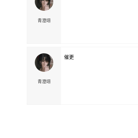
青澄翊
催更
青澄翊