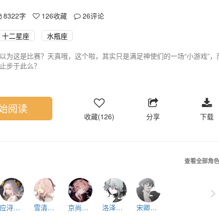
8322字
126
收藏
26
评论
十二星座
水瓶座
以为这是比赛？天真哦，这个啦，其实只是满足神使们的一场“小游戏”，
止步于此么？
好友的死亡，还有最悲烈的，自相残杀。
得，你有反抗的资本么？
一人!!!
可是唯一的存活者呢～啧啧，开心一点嘛～
始阅读
你心底的情绪，可真是令人激动呢!我们就是喜欢这样子，再多一点，多
收藏(126)
分享
下载
本该这样嘛～我们可还真是看不惯那种老是开朗乐观的人了呢，果然，第
呵…
反抗只会令我们更加兴奋，那是一种，对“狩猎的兴奋”!!!
一点点蔓延，一点点侵蚀.
查看全部角
手令人期待!
识到这场“比赛”其实不过是对他们而言的一场游戏时，一切，都晚了，只
>
偶一般…
应浔叶.Aqu
雪清秋.Can
京尚御.Sco
洛泽宇.Tau
宋卿离.Sag
试图窥探，试图，一起活下去…