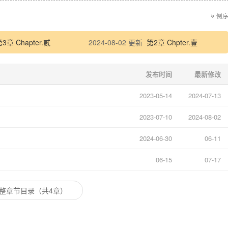
不是摆设.
只差一步.
倒
能错过.
他们的控制能力太强了.
3章 Chapter.贰
2024-08-02 更新
第2章 Chpter.壹
恐惧与惧怕
了，堕落了…
没有了任何意义……
发布时间
最新修改
许只有造谣cp【雾】
2023-05-14
2024-07-13
11.28】创作
5.10】重修
2023-07-10
2024-08-02
】老福特id檩霖
2024-06-30
06-11
06-15
07-17
整章节目录（共4章）