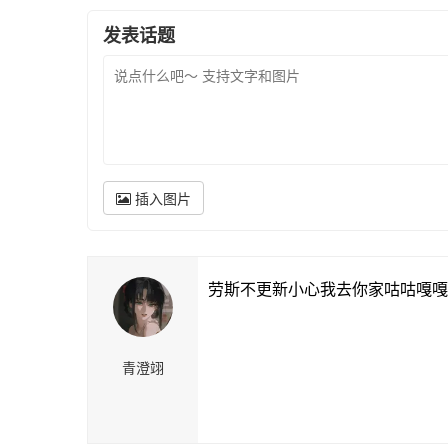
发表话题
插入图片
劳斯不更新小心我去你家咕咕嘎嘎
青澄翊