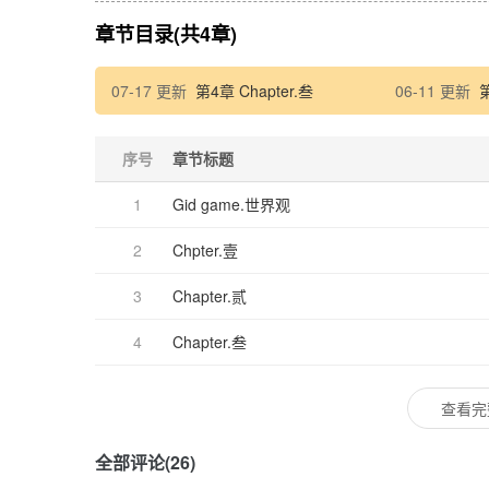
可惜，他们
可惜，还是
章节目录(共4章)
只可惜，只
也只可惜，
07-17 更新
第4章 Chapter.叁
06-11 更新
第
这不禁让人
累了，放弃
为何？坚持
序号
章节标题
--
cp待定,或
敬请期待
1
Gid game.世界观
于【2022.
于【2023.
2
Chpter.壹
【思路来源
3
Chapter.贰
4
Chapter.叁
查看完
全部评论(26)