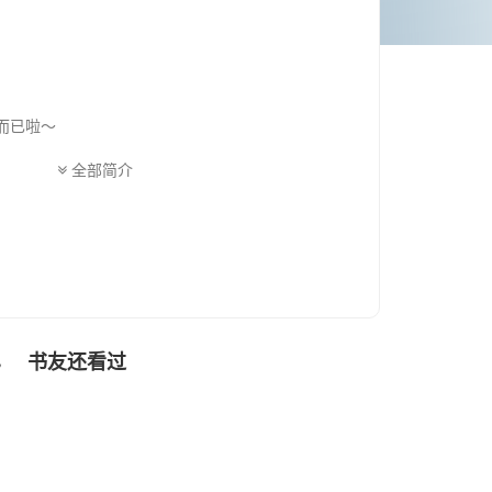
而已啦～
全部简介
一点这样的情绪，哈
一名从不会让我们
书友还看过
色
能被迫受人摆布，像