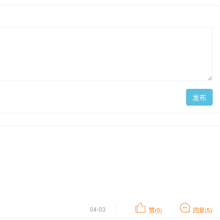
发布
04-03
赞(0)
回复(5)