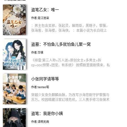
盗笔乙女：唯一
作者:是江拾柒
：男主包含吴邪，张起灵，解雨臣，黑瞎子，黎簇，
张海客，张海楼，张海侠。 ：本篇小说为长白砚上
霜衍生文。 ：全是一些日常小短篇 ：女主是每一个
读者宝宝，本文所有女主独属于你们每一个读者宝
盗墓：不怕鱼儿多就怕鱼儿聚一窝
宝。（可自行代入读者自己，也可以代入砚秋。）
：每一章都是全新的，独立的小日常小故事。
作者:华愫
《排雷:第三人称+万人迷+原创女主+多男主+拆
cp+ooc预警+团宠，有系统》 按照剧里面剧情来，私
设多，标题懒得写了，与其随便弄个和章节或许不相
干的标题还不如直接写章节名字。 ....... 一个从小并
小张同学请等等
无父母庇护的小孤儿，却因为众人都未知的原因，在
一个没有任何亲情的家族内长大，有幸结实一群好
作者:taotao萄
友。 与心爱之人大婚，这本该是做值得高兴的事
情，可这也是她一切计划的开始。 ....... 张海客“迟来
穿越少女身负麒麟血脉，为改写沙海悲剧守护黎簇与
许久的洞房花烛，夫人应该怎么补偿我？” ......... 张海
苏万。校园暗藏汪家幻境危机，三人携手修习自保术
楼“既然干妈没想多要，那就把张海客踢了把，有我
法，共闯古潼京破除千年棋局，历经心魔考验，终得
和虾仔两个陪着您就好了” ......... 狗狗眼少年可怜巴巴
安稳相伴。 私设如山啊，私设如山。
盗笔：我是你小姨
“你就不能将你的眼神从小哥身上分我一点，喜欢我
一点吗？” ....... 张起灵:张家族内通婚，想要的不是你
作者:清明无雨
的忠兴，拥护，信仰，我只是想要你喜欢我多一点而