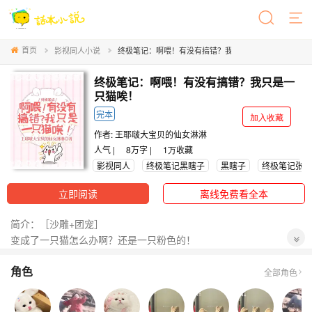
首页
影视同人小说
终极笔记：啊喂！有没有搞错？我只是一只猫唉！
终极笔记：啊喂！有没有搞错？我只是一
只猫唉！
完本
加入收藏
作者:
王耶啵大宝贝的仙女淋淋
人气 |
8万字 |
1万
收藏
影视同人
终极笔记黑瞎子
黑瞎子
终极笔记张起
立即阅读
离线免费看全本
简介：［沙雕+团宠］
变成了一只猫怎么办啊？还是一只粉色的！
阿喂！你们正常一点好吧？小猫咪你们都不放过吗！？
角色
全部角色