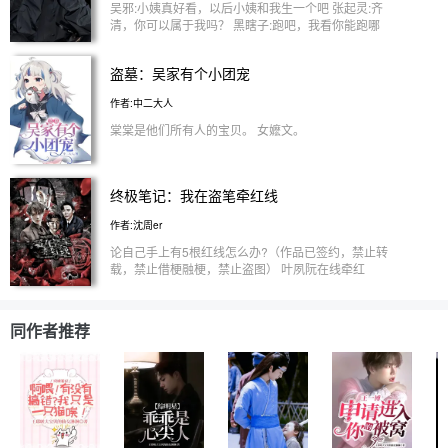
已，以前你说过会一直陪在我身边的。 ....... 黑瞎子
吴邪:小姨真好看，以后小姨和我生一个吧 张起灵:齐
“你百岁，我百岁，我们天生是一对，你痴呆，我眼
清，你可以属于我吗？ 黑瞎子:跑吧，我看你能跑哪
瞎，咱们注定是一家。” ........ 解雨臣“复兴家族需要财
去 解雨臣:小姨不要理他们，我才是最合适你的 待
力支持，好巧我从来不缺这东西，嫁给我这就是夫妻
定……
共同财产，你随便刷” ........男主挺多的，就不写了
盗墓：吴家有个小团宠
作者:中二大人
棠棠是他们所有人的宝贝。 女嬷文。
终极笔记：我在盗笔牵红线
作者:沈周er
论自己手上有5根红线怎么办?（作品已签约，禁止转
载，禁止借梗融梗，禁止盗图） 叶夙阮在线牵红
线，给野鸡脖子牵红线，给巨蟒牵红线?给西王母牵
红线?咳咳咳，扯远了，这是一本甜宠沙雕文。 吴邪:
夙阮，我喜欢你。 张起灵:阿阮，我只记得你了。 黑
同作者推荐
瞎子:小东西，黑爷的钱都给你花。 解雨臣:夙阮，我
养你一辈子。 张日山:夙阮姑娘，不知你是否中意我
这百岁老人。 盗墓甜宠文正式开启。 【南风文社
（霓裳分社）】南风知我意，吹梦到西洲