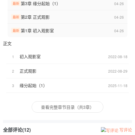
第3章 缘分起始（1）
04-26
最新
第2章 正式观影
04-26
最新
第1章 初入观影室
04-26
最新
正文
初入观影室
1
2022-08-18
正式观影
2
2022-08-29
缘分起始（1）
3
2025-11-18
查看完整章节目录（共3章）
全部评论(12)
写评论