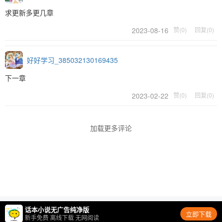
求更新多更几章
2023-08-16
赞(0)
回复(0)
好好学习_385032130169435
下一章
2023-02-22
赞(0)
回复(0)
加载更多评论
话本小说无广告纯净版
立即下载
新手免费 离线下载 无网阅读