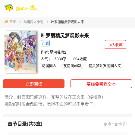
首页
动漫同人小说
叶罗丽精灵梦观影未来
叶罗丽精灵梦观影未来
连载
加入收藏
作者:
星河璀璨2
人气 |
5330字 |
294
收藏
动漫同人
友情向all默
精灵梦叶罗丽同人文
立即阅读
离线免费看全本
简介：封面图只能这样，完整的放在正文里（侵权删）
观影的时候会改剧情，觉得不适的可以不用看了，
章节目录(共3章)
倒序
全部章节