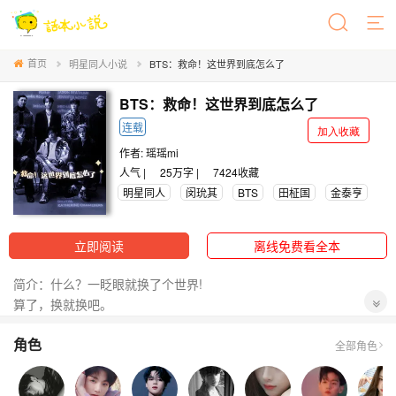
首页
明星同人小说
BTS：救命！这世界到底怎么了
BTS：救命！这世界到底怎么了
连载
加入收藏
作者:
瑶瑶mi
人气 |
25万字 |
7424
收藏
明星同人
闵玧其
BTS
田柾国
金泰亨
立即阅读
离线免费看全本
简介：什么？一眨眼就换了个世界!
算了，换就换吧。
可是为什么事情的发展越来越奇怪了
角色
柾命啊，你要回家！
全部角色
【田柾国】偏执/表里不一
“姐姐，别不要我，我的世界就只有你了....”