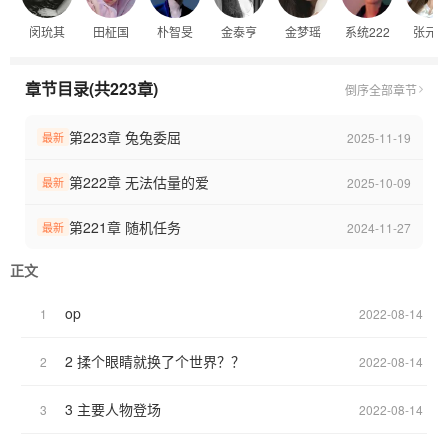
闵玧其
田柾国
朴智旻
金泰亨
金梦瑶
系统222
张元
【金泰亨】纯情/单纯可爱
“我是你的，只属于你。”
章节目录(共223章)
倒序
全部章节
【闵玧其】直球/目中无人
“我才是你唯一的选择，看着我，只许看着我。”
第223章 兔兔委屈
2025-11-19
最新
【朴智旻】腹黑/占有欲极强
第222章 无法估量的爱
2025-10-09
最新
“我腐朽的心脏只为你而跳。”
第221章 随机任务
2024-11-27
最新
正文
op
1
2022-08-14
2 揉个眼睛就换了个世界？？
2
2022-08-14
3 主要人物登场
3
2022-08-14