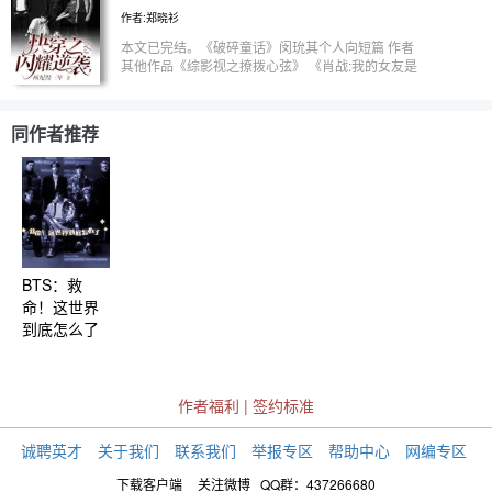
居然刚来就要结婚了？？？还要一直披着盖头看不到
一个Omega，本想好好过上普通的生活，却发现原
作者:郑晓衫
男主的样子？ 第四世界：前期腹黑无情后期全力护
来这世界是一本书，而你捡到的Omega是原女主所
妻的黑道小混混朴智旻 绝对没有比这次的出场方式
谓的“弟弟"！！！？ 想要的平静的生活，还能维持下
本文已完结。《破碎童话》闵玧其个人向短篇 作者
更奇葩的了，这次居然是被当作鱼钓上来的？ 女
去吗？作为路人甲的你，究竟该如何面对未来将发生
其他作品《综影视之撩拨心弦》 《肖战:我的女友是
主：男主看到我这个水鬼一样的人不把我一脚踢下去
的....... ：简介乱扯，文笔不好，本人对ABO不是很熟
只鬼》 《NPC重生之末世降临》 一朝穿越之旅，论
就不错了！系统你是不是成心想整我！ 第五世界：
悉所以大部分设定和剧情是和朋友讨论出来的，慢热
如何从白莲花手中抢走男主？ 遇到高冷系统只能靠
对爱失望将自己封闭起来的傲娇音乐制作人闵玧其
无脑文. ：图源堆糖/小红书/微博/自截/自修/etc，侵
你智取？ 叮――正在为您读取。 是否准备进入？ 本
同作者推荐
出场就在相亲，而因为系统的固定台词使相亲场面一
删.
小说以Bts部分成员为各个世界男主。 小说为作者个
度尴尬… 女主：我都已经尴尬习惯了… 第六世界：
人原创，切勿上升爱豆。
遭遇灵魂互换的小玩偶TATA和世首帅大明星金泰亨
说了攻略对象触发台词却找不到人，一定是你没低头
认真看，看吧，TATA在跟你打招呼哦～ 简介持续更
新中… 勿上升真人
BTS：救
命！这世界
到底怎么了
作者福利
|
签约标准
诚聘英才
关于我们
联系我们
举报专区
帮助中心
网编专区
下载客户端
关注微博
QQ群：437266680