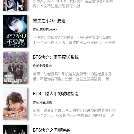
沙雕风，原名《BTS:三叔四舅》 这里是你喜欢的世
界，本文不注重文笔 阿米文社
重生之小O不要跑
作者:忧郁的cooky
（注意：类似女A男O世界，但是没有腺体什么的）
上一世安怡遇人不淑，喜欢的季风竟然联合小三将她
害死，这一世她打脸渣男渣女，但是冷面学霸朴智旻
竟然这么可爱… 重生时 安怡：我只把你当成好朋友
BTS快穿：妻子配送系统
朴智旻：为什么不能喜欢喜欢我 重生后 安怡：老婆
不要跑，亲亲好不好 朴智旻：前面的你爱答不理，
作者:阿柔星河
后面的我你高攀不起
帅哥，缺老婆吗？系统这就提供专业的送老婆服务
哦，不管你要不要，没错，这就是强买强卖！ 第一
世界：前期地主家的傻儿子后期野心魅惑金泰亨 这
年头在家门口还能捡个老婆？上天对这个傻子也太好
BTS：路人甲的攻略指南
了吧 女主：喂！系统你能不能大方一点把我送进
门，别丢门口啊！！！ 第二世界：前期缺爱刺猬后
作者:水花四溅
期真香粘人精田柾国 谁能想到有一天突然收到了一
个巨型快递的送货上门服务，我也没买大家具啊！
简版：过着朝九晚五生活的你穿越进ABO世界意外捡
女主：这就是你说的送进门吗？我见识到了，可真谢
到一个Omega后发现自己穿书成路人甲的故事。 详
谢您嘞！ 第三世界：前期冷艳温柔后期沙雕搞笑的
版：黎希(你）没想到自己有一天竟然穿越了，一开
落魄入赘贵公子金硕珍 这次系统终于不抠门了，直
始还以为只是普通的穿越。 没有想到是这世界竟然
BTS快穿之闪耀逆袭
接变成千金舒舒服服地等着结婚可还行？ 女主：我
是ABO世界观，作为Beta的你，在一次意外下捡到了