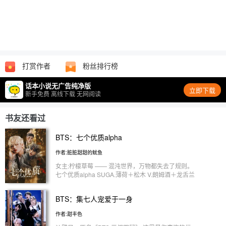
打赏作者
粉丝排行榜
话本小说无广告纯净版
立即下载
新手免费 离线下载 无网阅读
书友还看过
BTS：七个优质alpha
作者:脏脏甜甜的鱿鱼
女主:柠檬草莓 —— 混沌世界，万物都失去了规则。
七个优质alpha SUGA.薄荷＋松木 V.朗姆酒＋龙舌兰
JK.威士忌＋青柠 JIMMIN.罂粟 JIN.松柏 J-HOPE.烈
日 RM.麝香 ———————— 本文是私设 一切素材
BTS：集七人宠爱于一身
都是堆糖查找，侵权立刻单删致歉。 黑白头像多为
花骑遗珠素材
作者:甜丰色