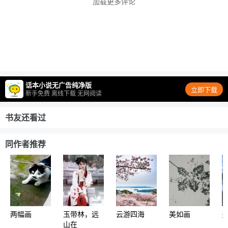
加载更多评论
话本小说无广告纯净版
立即下载
新手免费 离线下载 无网阅读
书友还看过
同作者推荐
两幅画
玉带林，远
云游四海
美如画
山在