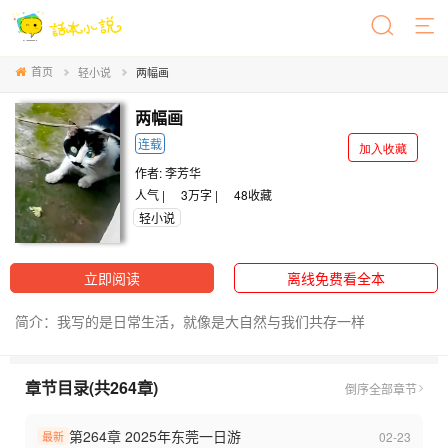
首页
轻小说
两幅画
两幅画
连载
加入收藏
作者:
李芳华
人气 |
3万字 |
48
收藏
轻小说
立即阅读
离线免费看全本
简介：我写的是日常生活，就像是大自然与我们共存一样
章节目录(共264章)
倒序
全部章节
第264章 2025年东莞一日游
02-23
最新