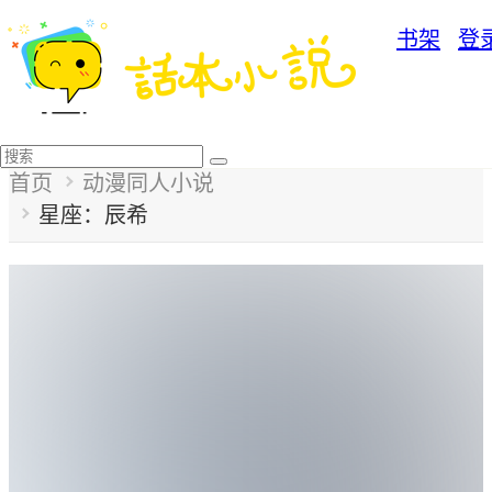
书架
登
首页
分类
角色广场
写作福利
写作后台
手机版
首页
动漫同人小说
星座：辰希