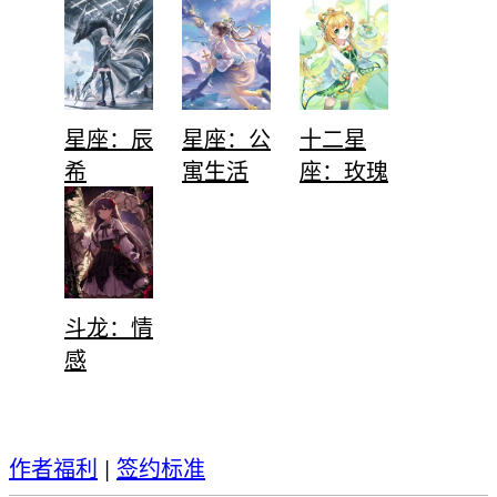
星座：辰
星座：公
十二星
希
寓生活
座：玫瑰
斗龙：情
感
作者福利
|
签约标准