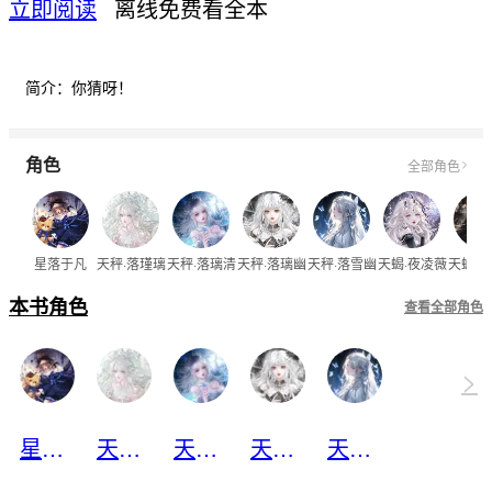
立即阅读
离线免费看全本
简介：你猜呀！
角色
全部角色
星落于凡
天秤·落瑾璃
天秤·落璃清
天秤·落璃幽
天秤·落雪幽
天蝎·夜凌薇
天蝎·
本书角色
查看全部角色
>
星落于凡
天秤·落瑾璃
天秤·落璃清
天秤·落璃幽
天秤·落雪幽