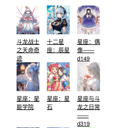
斗龙战士
十二星
星座：偶
之天命奇
座：辰星
像——
迹
d149
星座：星
星座：星
星座与斗
能学院
石
龙之日常
——
d319