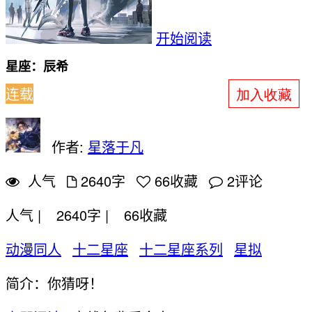
开始阅读
星座：辰希
连载
加入收藏
作者:
星落于凡
人气
2640字
66
收藏
2
评论
人气 |
2640字 |
66
收藏
动漫同人
十二星座
十二星座系列
星拟
简介：你猜呀！