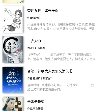
沙海邪帝穿到终极笔记结局时期。带着记忆他能改变
多少？
查理九世：眸光予你
作者:肆秋野.
✅ all墨多多爱情向8人（唐晓翼/亚瑟/埃克斯/西奥/温
莎/扶幽/人形查理） ✅ 全员其余人纯友情亲情、无乱
CP ✅ 观影长大后剧情、全员人设尽量不OOC ✅ 查
理浮空城人形药剂永久人形 ✅ 全员团宠多多、爱情
白衣染血
向甜度拉满、无反派观影 （羽之复活，严重ooc,人物
归查九）
作者:TXT夜影寒
（已完结） 周子舒死了，死在了顾湘的婚礼
上。温客行一连失去两个重要之人，彻底疯了，把周
子舒带回了四季山庄，张成岭看见被抱回来已经没有
一丝气息的周子舒，又得知其中缘由，黑化了
盗笔：神明大人吴邪又消失啦
作者:拍照技术哪家强？
这AI封面一点也都不好用。 一句话改命！！！！ 就
是让吴邪来书里当皇帝的。
墨染是魏婴
作者:不在线哦