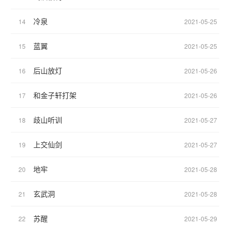
冷泉
14
2021-05-25
蓝翼
15
2021-05-25
后山放灯
16
2021-05-26
和金子轩打架
17
2021-05-26
歧山听训
18
2021-05-27
上交仙剑
19
2021-05-27
地牢
20
2021-05-28
玄武洞
21
2021-05-28
苏醒
22
2021-05-29