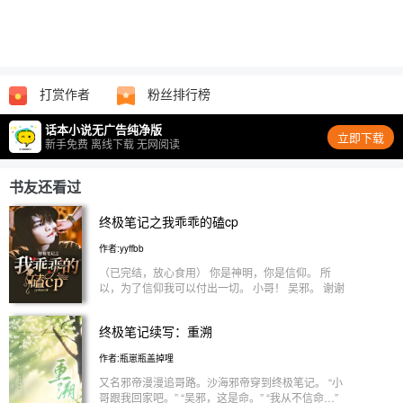
打赏作者
粉丝排行榜
话本小说无广告纯净版
立即下载
新手免费 离线下载 无网阅读
书友还看过
终极笔记之我乖乖的磕cp
作者:yyffbb
（已完结，放心食用） 你是神明，你是信仰。 所
以，为了信仰我可以付出一切。 小哥！ 吴邪。 谢谢
你们！
终极笔记续写：重溯
作者:瓶崽瓶盖掉哩
又名邪帝漫漫追哥路。沙海邪帝穿到终极笔记。 “小
哥跟我回家吧。” “吴邪，这是命。” “我从不信命…”