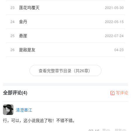
莲花坞覆灭
23
2021-05-30
金丹
24
2022-05-15
悬崖
25
2022-07-24
是敌是友
26
04-23
查看完整章节目录（共26章）
全部评论(4)
写评论
清澄墨江
行，可以，这小说我追了啦！不错不错。
02-16
赞(0)
回复(0)