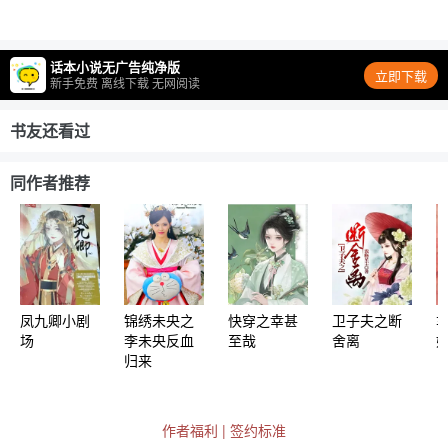
话本小说无广告纯净版
立即下载
新手免费 离线下载 无网阅读
书友还看过
同作者推荐
凤九卿小剧
锦绣未央之
快穿之幸甚
卫子夫之断
场
李未央反血
至哉
舍离
归来
作者福利
|
签约标准