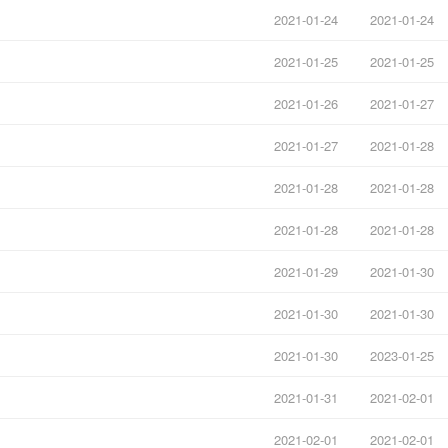
2021-01-24
2021-01-24
2021-01-25
2021-01-25
2021-01-26
2021-01-27
2021-01-27
2021-01-28
2021-01-28
2021-01-28
2021-01-28
2021-01-28
2021-01-29
2021-01-30
2021-01-30
2021-01-30
2021-01-30
2023-01-25
2021-01-31
2021-02-01
2021-02-01
2021-02-01