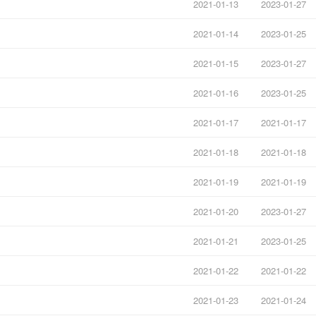
2021-01-13
2023-01-27
2021-01-14
2023-01-25
2021-01-15
2023-01-27
2021-01-16
2023-01-25
2021-01-17
2021-01-17
2021-01-18
2021-01-18
2021-01-19
2021-01-19
2021-01-20
2023-01-27
2021-01-21
2023-01-25
2021-01-22
2021-01-22
2021-01-23
2021-01-24