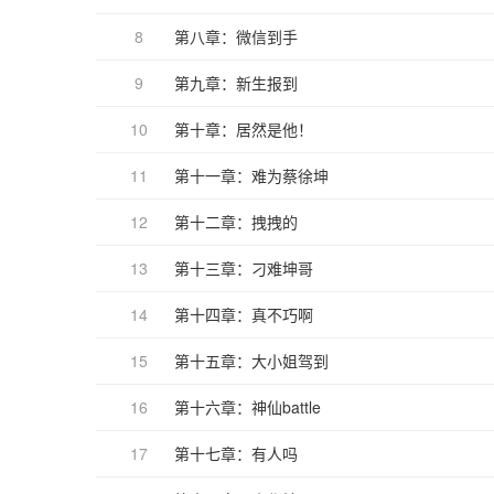
8
第八章：微信到手
9
第九章：新生报到
10
第十章：居然是他！
11
第十一章：难为蔡徐坤
12
第十二章：拽拽的
13
第十三章：刁难坤哥
14
第十四章：真不巧啊
15
第十五章：大小姐驾到
16
第十六章：神仙battle
17
第十七章：有人吗