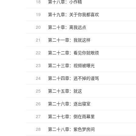
18
第十八章：小作精
19
第十九章：关于你我都喜欢
20
第二十章：离我远点
21
第二十一章：我就这样
22
第二十二章：看见你就眼烦
23
第二十三章：视频被曝光
24
第二十四章：逃不掉的谩骂
25
第二十五章：就这
26
第二十六章：逐出寝室
27
第二十七章：倒在雨幕里
28
第二十八章：紫色梦房间