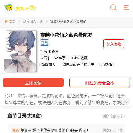
首页
动漫同人小说
穿越小花仙之蓝色曼陀罗
穿越小花仙之蓝色曼陀罗
连载
加入收藏
作者:
D夜空
人气 |
6296字 |
6495
收藏
动漫同人
塔巴斯的守护精灵王
小花仙
立即阅读
离线免费看全本
简介：欺情，骗爱，是我的花语，蓝色曼陀罗，一个被众花仙唾弃
却又尊重的存在，或许是因为在你身上看到了幼年的我吧，才决定
做你的守护精灵王...塔巴斯，可别让我为自己的决定感到后悔啊
章节目录(共6章)
倒序
全部章节
第6章 塔巴斯好想知道他们的关系啊！
2023-05-12
最新