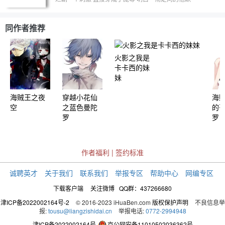
了... 颜爵:胖胖你怎么了 这是对灵犀阁有什么意见么
庞尊:没意见 （内心:呵呵 意见老大） 颜爵:灵犀阁选
举阁主 胖胖你会来么 庞尊:会 （内心:老子特么的不
同作者推荐
想来也得来 无语呀 请苍天 辨忠鉴 如果能穿回之前
绝对不吐槽这剧...）
火影之我是
卡卡西的妹
妹
海贼王之夜
穿越小花仙
海
空
之蓝色曼陀
的
罗
罗
作者福利
|
签约标准
诚聘英才
关于我们
联系我们
举报专区
帮助中心
网编专区
下载客户端
关注微博
QQ群：437266680
津ICP备2022002164号-2
© 2016-2023 iHuaBen.com
版权保护声明
不良信息举
报:
tousu@liangzishidai.cn
举报电话:
0772-2994948
津ICP备2022002164号
京公网安备11010502036362号