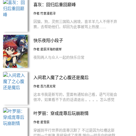
喜灰：回归后重回巅峰
作者:竹意漫若浔
因猫，狗，灵熙三国陷入困境，喜羊羊几人不得不弃
赛，去帮助他们，却因为此事被骂上热搜……
快乐夜阳小段子
作者:星辰浮海的彼岸
夜阳两人与众人一起的快乐日常
入间君入魔了之心腹还是魔后
作者:吾乃黑无常
这本书我是新写的，里面有通知自己看，语气可能会
很冲，如果看不下去的话请退出 。。。。怎么感觉
现在的话语也挺冲的？算了，不改了
叶罗丽：穿成庞尊后玩崩剧情
作者:星雪辰
穿越到平行世界的庞尊沉默了 不过是因为吐槽这部
烂剧一个刺激 直接穿成了庞尊 明白一彻走向的他默