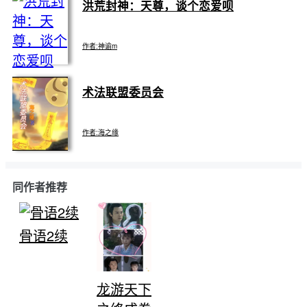
…… 未完待续ing （所有病症无关现
洪荒封神：天尊，谈个恋爱呗
日更
实.全为虚构.千万不要当真！！！） ★★★
1.万人迷主角/苏甜双男主文/快穿。 2.话
本独家/拒绝抄袭/借鉴/搬运 3.主角演技派，会
作者:神谕m
为了剧情演戏“被迫”、“伤心”什么的，都是假的！
本文是苏文，双向暗恋，少虐多甜哦！ 4.欢迎
各位小天使送花打赏收藏♥爱你们♥
洪荒传说，元始天尊小心眼，精于算计，心狠手
辣，连亲兄弟都不放过。 凛谕和元始天尊成了邻
术法联盟委员会
居，一次意外压倒了他，从此被缠上，再也无法脱
身。 元始天尊：“我小心眼，嗯？” 凛谕：“不，没
有，他们乱说……” 他确实小心眼，但凡想接近她
的，他都不能忍受。 元始天尊：“我心狠手辣，喜
作者:海之缘
欢背后阴人？” 凛谕：“……” 都是洪荒流小说那些
作者害人，她错了，天尊发威，惹不起惹不起。 告
一个大隐隐于市的术法联盟 沙雕男✘沙雕女 腹黑
辞！ 溜了溜了……
鬼王✘单纯小天师 我喜欢你……可你是我弟……但
是我们没血缘！ 一个为爱情插世界两刀的疯批男
同作者推荐
一个为爱情插疯批男两刀的事业女
骨语2续
龙游天下