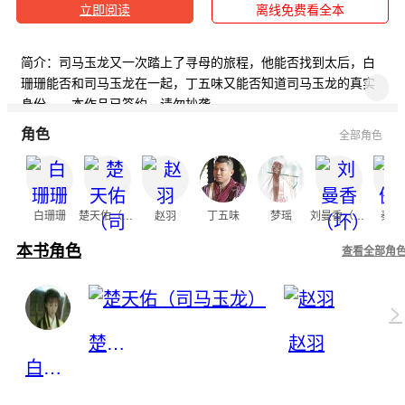
立即阅读
离线免费看全本
简介：司马玉龙又一次踏上了寻母的旅程，他能否找到太后，白
珊珊能否和司马玉龙在一起，丁五味又能否知道司马玉龙的真实
身份……本作品已签约，请勿抄袭
角色
全部角色
白珊珊
楚天佑（司马玉龙）
赵羽
丁五味
梦瑶
刘曼香（坏）
秦傲
本书角色
查看全部角
>
楚天佑（司马玉龙）
赵羽
白珊珊