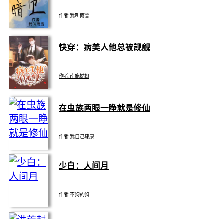
作者:我叫雨雪
已完结！已完结！主角二人双视角包括番外都完
结！六万字小短篇，求收藏关注！
快穿：病美人他总被觊觎
作者:南施姑娘
为了能健康活下去，他答应了系统去成为书中世界
的配角，并且每个世界都会患上一种病症。可最后
在虫族两眼一睁就是修仙
总是吸引了一些奇奇怪怪的角色，他们为他痴为他
狂。 /温柔腹黑的主角×他越来越疯批黑化的cp/
（快穿世界待定）： 【皮肤饥渴症】：不良校霸
x清冷学霸 【白化病】：一手遮天的国师竟然被养
作者:我自己康康
的狼崽子给咬了 【认知障碍】：貌美网红的“她”是
“他”?! 【白骑士综合症】：他作为旁观者，却内心
萧陌然在即将飞升成仙的前一刻被天道暗算，即将
酸涩、嫉妒着被爱还毫不珍惜的人。 “他不爱你，
少白：人间月
消散之际用灵识在茫茫大千世界中寻了个契合的躯
你看看我好不好？” 【分离性障碍症】：一心复
壳。 但谁能想到买身体还送老婆啊，天天哐哐就往
仇的男人，不怀好意地接近那个傻子，将可怜的豪
地上跪的人该怎么相处，一直以来都是独身一人闭
门少爷耍得团团转，到了最后，又是谁离不开谁？
关修行的萧陌然彻底麻了爪子。
作者:不狗的狗
【躁郁症】：原本没有人喜欢那个只会狐假虎
威，还脾气恶劣，讨人厌的仙二代，为什么渐渐
地，所有人都开始对他怜惜、忍耐、无法自拔？
墨柳，微微写一个剧版的吧。写的时间不多，尽量