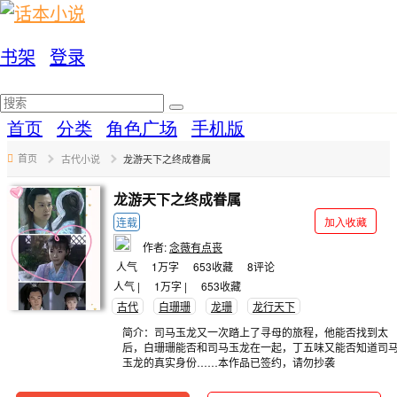
书架
登录
写作福利
写作后台
首页
分类
角色广场
手机版
首页
古代小说
龙游天下之终成眷属
龙游天下之终成眷属
加入收藏
连载
作者:
念薇有点丧
人气
1万字
653
收藏
8
评论
人气 |
1万字 |
653
收藏
古代
白珊珊
龙珊
龙行天下
简介：司马玉龙又一次踏上了寻母的旅程，他能否找到太
后，白珊珊能否和司马玉龙在一起，丁五味又能否知道司
玉龙的真实身份……本作品已签约，请勿抄袭