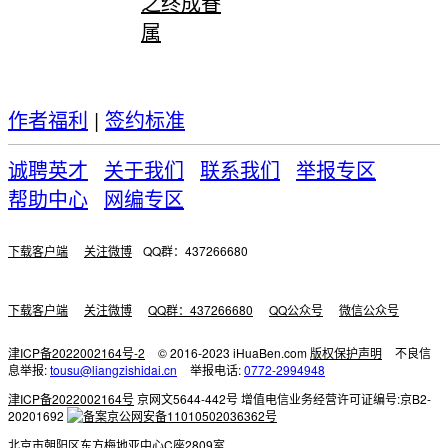
之终成眷
属
作者福利
|
签约标准
诚聘英才
关于我们
联系我们
举报专区
帮助中心
网编专区
下载客户端
关注微博
QQ群：437266680
下载客户端
关注微博
QQ群：437266680
QQ公众号
微信公众号
津ICP备2022002164号-2
© 2016-2023 iHuaBen.com
版权保护声明
不良信
息举报:
tousu@liangzishidai.cn
举报电话:
0772-2994948
津ICP备2022002164号
京网文5644-442号
增值电信业务经营许可证编号:京B2-
20201692
京公网安备11010502036362号
北京市朝阳区东方梅地亚中心C座2809室