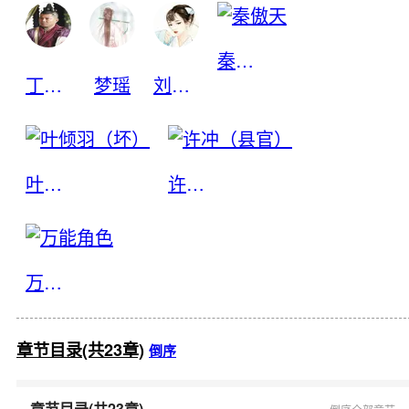
秦傲天
丁五味
梦瑶
刘曼香（坏）
叶倾羽（坏）
许冲（县官）
万能角色
章节目录(共23章)
倒序
章节目录(共23章)