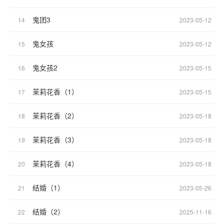
鬼团3
14
2023-05-12
鬼女孩
15
2023-05-12
鬼女孩2
16
2023-05-15
茉莉花香（1）
17
2023-05-15
茉莉花香（2）
18
2023-05-18
茉莉花香（3）
19
2023-05-18
茉莉花香（4）
20
2023-05-18
结婚（1）
21
2023-05-26
结婚（2）
22
2025-11-16