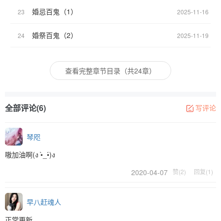
婚忌百鬼（1）
23
2025-11-16
婚祭百鬼（2）
24
2025-11-19
查看完整章节目录（共24章）
全部评论(6)
写评论
琴咫
嗷加油啊(ง •̀_•́)ง
2020-04-07
赞(2)
回复(1)
早八赶魂人
正常更新