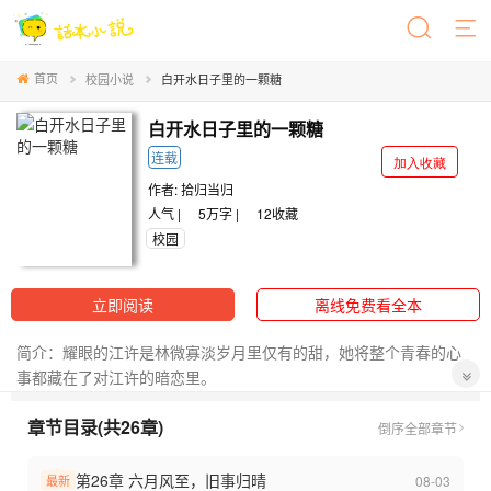
首页
校园小说
白开水日子里的一颗糖
白开水日子里的一颗糖
连载
加入收藏
作者:
拾归当归
人气 |
5万字 |
12
收藏
校园
立即阅读
离线免费看全本
简介：耀眼的江许是林微寡淡岁月里仅有的甜，她将整个青春的心
事都藏在了对江许的暗恋里。
她一次次怯于靠近，只能遥遥凝望，从此渐行渐远，这份无人知晓
章节目录(共26章)
的情愫静静尘封。
倒序
全部章节
第26章 六月风至，旧事归晴
08-03
最新