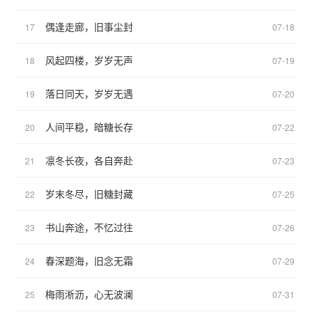
偶逢走廊，旧事尘封
17
07-18
风起四楼，岁岁无声
18
07-19
落日同天，岁岁无遇
19
07-20
人间平稳，暗糖长存
20
07-22
凛冬长夜，各自奔赴
21
07-23
岁末冬尽，旧糖封藏
22
07-25
书山奔途，不忆过往
23
07-26
春深题海，旧念无霜
24
07-29
梅雨淅沥，心无波澜
25
07-31