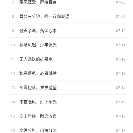
晚风藏歌，静待舞台
7
07-08
舞台三分钟，唯一双向凝望
8
07-09
歌声余温，落差心事
9
07-10
秋场风起，少年逐光
10
07-11
无人递送的矿泉水
11
07-12
秋寒落尽，心事缄默
12
07-13
冬雪初落，岁岁遥望
13
07-14
冬夜晚风，灯下余光
14
07-15
岁末年终，暗恋收官
15
07-16
文理分科，山海分流
16
07-17