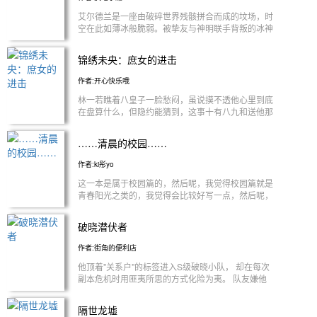
艾尔德兰是一座由破碎世界残骸拼合而成的坟场，时
空在此如薄冰般脆弱。被挚友与神明联手背叛的冰神
王林烬，在神格崩碎后重生于这片大陆的一具少年躯
壳中。他失去了所有力量，唯独残留着那场神战中淬
锦绣未央：庶女的进击
炼出的知识与战斗记忆。 众神以信仰为枷锁，编织
着虚伪的秩序，而他曾是唯一以凡人之躯踏足神座之
作者:开心快乐哦
人。如今，那些窃取本源的神明暗中搜索着他的转世
林一若瞧着八皇子一脸愁闷，虽说摸不透他心里到底
踪迹。在这片被遗忘的废墟上，一个不再相信神明的
在盘算什么，但隐约能猜到，这事十有八九和送他那
复仇者，必须再次从凡人的境地攀升——不是为了再
条金鸟项链的姑娘脱不开干系。
度成神，而是为了彻底终结神的时代。 陨落与归
来。世界本身，便诞生于他第一声碎裂的遗骸。他终
……清晨的校园……
将收回曾被窃取的一切。
作者:ki彤yo
这一本是属于校园篇的，然后呢，我觉得校园篇就是
青春阳光之类的，我觉得会比较好写一点，然后呢，
上一本的那个上圈的顶流联姻，我觉得后面感觉有点
跑偏了，然后呢，我也不是很想写了，就打算写这个
破晓潜伏者
清晨的校园。
作者:街角的便利店
他顶着"关系户"的标签进入S级破晓小队， 却在每次
副本危机时用匪夷所思的方式化险为夷。 队友嫌他
拖后腿，队长后悔收留他。 直到最终Boss战中，当
所有希望破灭， 他却闲庭信步走向王座： "你们真正
隔世龙墟
的对手，是我。"