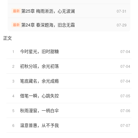
第25章 梅雨淅沥，心无波澜
07-31
最新
第24章 春深题海，旧念无霜
07-29
最新
正文
今时星光，旧时甜糖
1
07-04
初秋分班，余光初落
2
07-04
笔底藏名，余光成瘾
3
07-04
借笔一瞬，心跳失控
4
07-05
秋雨漫窗，一柄白伞
5
07-06
温意普惠，从不予我
6
07-07