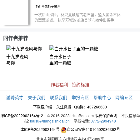
作者:苹果柿子粥💭
一次后山探险，林只夏触碰古老石壁，坠入厮杀不休
的蛮荒龙墟。 执掌万域的龙族首领向她伸出援手，
锦衣珍宝源源不断，温柔包裹着逃不开的牢笼。 一
场破碎的出逃，将仅剩的温情碾碎。 被迫孕育双生
子，她徘徊在母爱与自由之间，进退两难。 通道开
同作者推荐
启的深夜，她含泪告别尚在襁褓的孩子，独自奔赴家
乡。 百年悠悠流逝。 龙巢的两个孩子，在隐瞒与孤
独中日渐疏远。 放不下执念的长子，踏上去往人间
十九岁晚风
白开水日子
的漫漫长路，只为寻到多年离去的母亲。 两界遥遥
与你
里的一颗糖
相隔，跨越时光的相逢来临。 埋藏百年的误会与伤
痛，终于迎来对峙。 有些离别，一别，便是一生
作者福利
|
签约标准
诚聘英才
关于我们
联系我们
举报专区
帮助中心
网编专区
下载客户端
关注微博
QQ群：437266680
津ICP备2022002164号-2
© 2016-2023 iHuaBen.com
版权保护声明
不良信息举
报:
tousu@liangzishidai.cn
举报电话:
0772-2994948
津ICP备2022002164号
京公网安备11010502036362号
北京市朝阳区东方梅地亚中心C座2809室