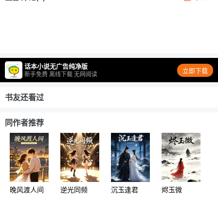
话本小说无广告纯净版
立即下载
新手免费 离线下载 无网阅读
书友还看过
同作者推荐
晚风渡人间
逆光同频
沉玉逢君
烬玉微