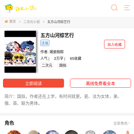
首页
二次元小说
五方山河综艺行
五方山河综艺行
连载
加入收藏
作者:
湘瓷桃粽
人气 |
2万字 |
65
收藏
二次元
国拟
立即阅读
离线免费看全本
简介：国拟，作者还在上学，有时间就更。瓷、法为女体，美、
俄、英、联为男体。
角色
全部角色