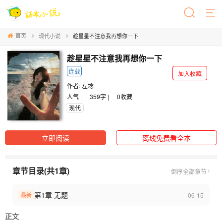
首页
现代小说
趁星星不注意我再想你一下
趁星星不注意我再想你一下
连载
加入收藏
作者:
左埝
人气 |
359字 |
0
收藏
现代
立即阅读
离线免费看全本
章节目录(共1章)
倒序
全部章节
第1章 无题
06-15
最新
正文