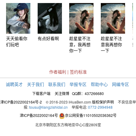
天天偷看你
有点好看啊
趁星星不注
趁星星不注
们玩吧
意，我再想
意我再想你
你一下
一下
作者福利
|
签约标准
诚聘英才
关于我们
联系我们
举报专区
帮助中心
网编专区
下载客户端
关注微博
QQ群：437266680
津ICP备2022002164号-2
© 2016-2023 iHuaBen.com
版权保护声明
不良信息举
报:
tousu@liangzishidai.cn
举报电话:
0772-2994948
津ICP备2022002164号
京公网安备11010502036362号
北京市朝阳区东方梅地亚中心C座2809室