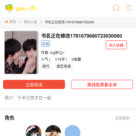
首页
现代小说
书名正在修改1781679680723030060
书名正在修改1781679680723030060
连载
加入收藏
作者:
ing轩Ｑʷ
人气 |
174字 |
0
收藏
现代
虐恋系统
立即阅读
离线免费看全本
简介：千辛万苦才在一起
角色
全部角色