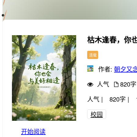
手机版
枯木逢春，你
连载
作者:
朝夕又
人气
820字
人气 |
820字 |
校园
开始阅读