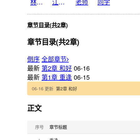
林穗安
江清云
老师
同学
章节目录(共2章)
章节目录(共2章)
倒序
全部章节
最新
第2章 和好
06-16
最新
第1章 重逢
06-15
06-16 更新
第2章 和好
正文
序号
章节标题
1
重逢