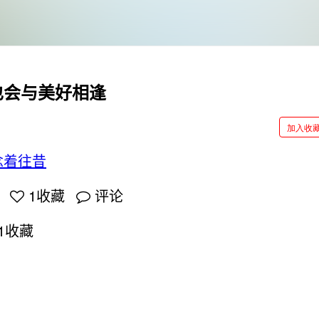
也会与美好相逢
加入收
念着往昔
1
收藏
评论
1
收藏