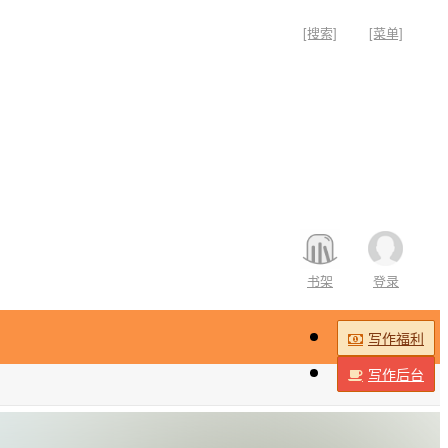
[搜索]
[菜单]
书架
登录
写作福利
写作后台