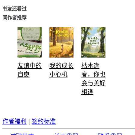
书友还看过
同作者推荐
友谊中的
我的成长
枯木逢
自愈
小心机
春，你也
会与美好
相逢
作者福利
|
签约标准