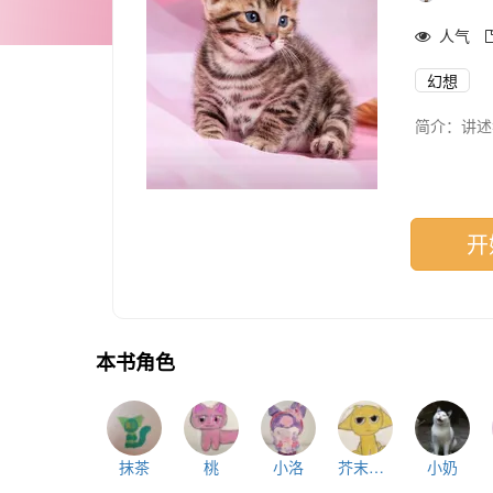
人气
幻想
简介：讲述
开
本书角色
抹茶
桃
小洛
芥末棉花糖
小奶