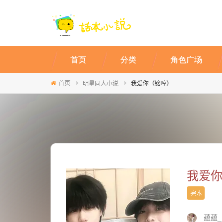
首页
分类
角色广场
首页
明星同人小说
我爱你（铭哼）
我爱
完本
蕴蕴_