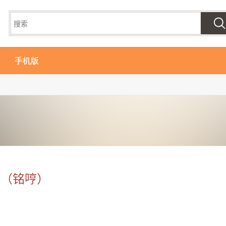
手机版
你（铭哼）