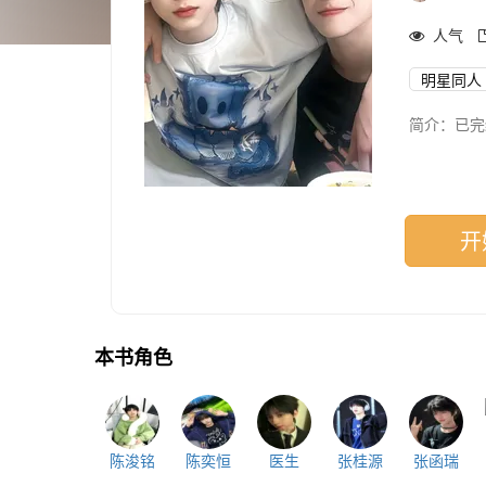
人气
明星同人
简介：已完
开
本书角色
陈浚铭
陈奕恒
医生
张桂源
张函瑞