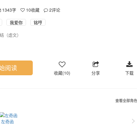
1343字
10
收藏
2
评论
我爱你
铭哼
结（虐文）
始阅读
收藏(10)
分享
下载
查看全部角
>
左奇函