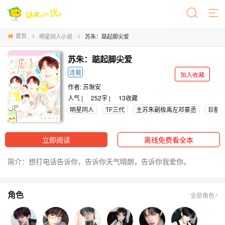
首页
明星同人小说
苏朱：踮起脚尖爱
苏朱：踮起脚尖爱
连载
加入收藏
作者:
苏愀安
人气 |
252字 |
13
收藏
明星同人
TF三代
主苏朱副极禹左邓豪丞
巨额
立即阅读
离线免费看全本
简介：想打电话告诉你，告诉你天气晴朗，告诉你我爱你。
角色
全部角色