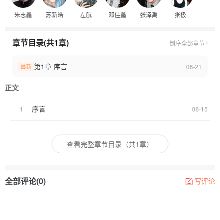
朱志鑫
苏新皓
左航
邓佳鑫
张泽禹
张极
章节目录(共1章)
倒序
全部章节
第1章 序言
06-21
最新
正文
序言
1
06-15
查看完整章节目录（共1章）
全部评论(0)
写评论