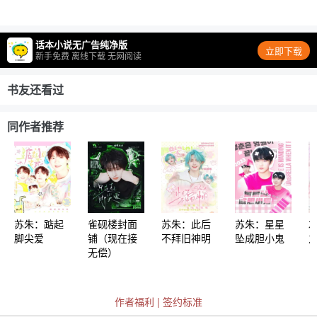
话本小说无广告纯净版
立即下载
新手免费 离线下载 无网阅读
书友还看过
同作者推荐
苏朱：踮起
雀砚楼封面
苏朱：此后
苏朱：星星
脚尖爱
铺（现在接
不拜旧神明
坠成胆小鬼
无偿）
作者福利
|
签约标准