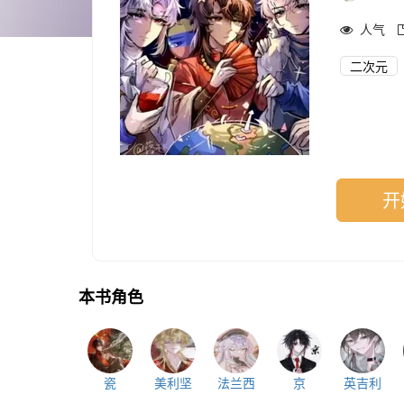
人气
二次元
开
本书角色
瓷
美利坚
法兰西
京
英吉利