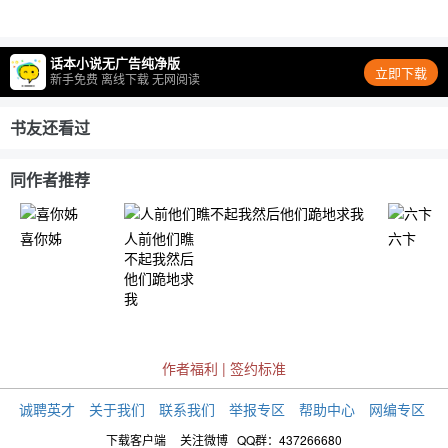
话本小说无广告纯净版
立即下载
新手免费 离线下载 无网阅读
书友还看过
同作者推荐
喜你姊
人前他们瞧
六卞
不起我然后
他们跪地求
我
作者福利
|
签约标准
诚聘英才
关于我们
联系我们
举报专区
帮助中心
网编专区
下载客户端
关注微博
QQ群：437266680