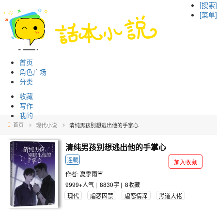
[搜索]
[菜单]
首页
角色广场
分类
收藏
写作
我的
首页
现代小说
清纯男孩别想逃出他的手掌心
清纯男孩别想逃出他的手掌心
连载
加入收藏
作者:
夏季雨☔
9999+
人气 |
8830字 |
8
收藏
现代
虐恋囚禁
虐恋情深
黑道大佬