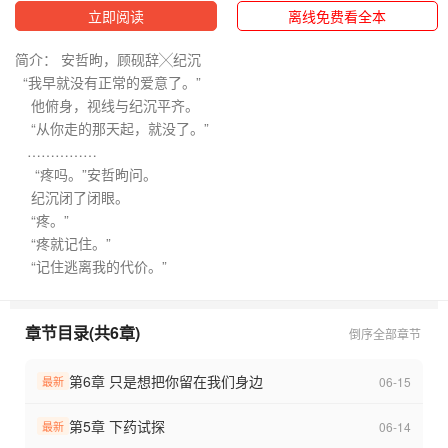
立即阅读
离线免费看全本
简介： 安哲昫，顾砚辞╳纪沉
“我早就没有正常的爱意了。”
他俯身，视线与纪沉平齐。
“从你走的那天起，就没了。”
……………
“疼吗。”安哲昫问。
纪沉闭了闭眼。
“疼。”
“疼就记住。”
“记住逃离我的代价。”
章节目录(共6章)
倒序
全部章节
第6章 只是想把你留在我们身边
06-15
最新
第5章 下药试探
06-14
最新