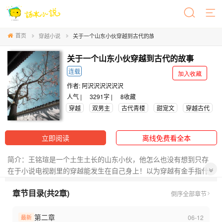
首页
穿越小说
关于一个山东小伙穿越到古代的故事
关于一个山东小伙穿越到古代的故事
连载
加入收藏
作者:
阿沢沢沢沢沢沢
人气 |
3291字 |
8
收藏
穿越
双男主
古代青楼
甜宠文
穿越古代
立即阅读
离线免费看全本
简介：王铭瑄是一个土生土长的山东小伙，他怎么也没有想到只存
在于小说电视剧里的穿越能发生在自己身上！以为穿越有金手指什
么的，结果什么都没有，还被买到了青楼.....
章节目录(共2章)
倒序
全部章节
第二章
06-12
最新