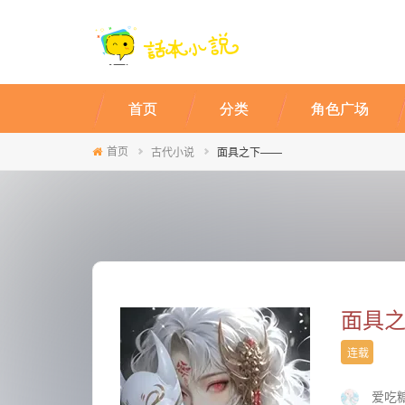
首页
分类
角色广场
首页
古代小说
面具之下——
面具
连载
爱吃