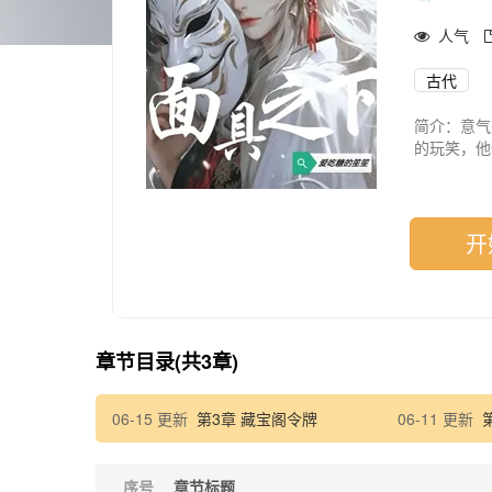
人气
古代
简介：意气
的玩笑，他
开
章节目录(共3章)
06-15 更新
第3章 藏宝阁令牌
06-11 更新
序号
章节标题