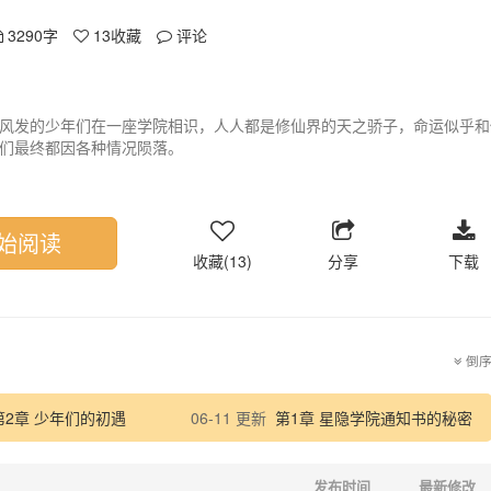
3290字
13
收藏
评论
风发的少年们在一座学院相识，人人都是修仙界的天之骄子，命运似乎和
们最终都因各种情况陨落。
始阅读
收藏(13)
分享
下载
倒
第2章 少年们的初遇
06-11 更新
第1章 星隐学院通知书的秘密
发布时间
最新修改