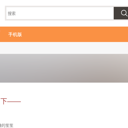
手机版
之下——
糖的笙笙