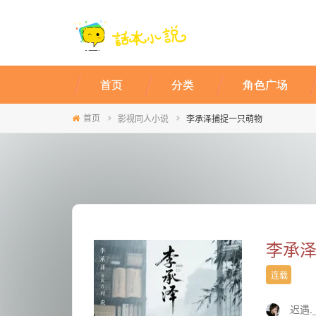
首页
分类
角色广场
首页
影视同人小说
李承泽捕捉一只萌物
李承
连载
迟遇._