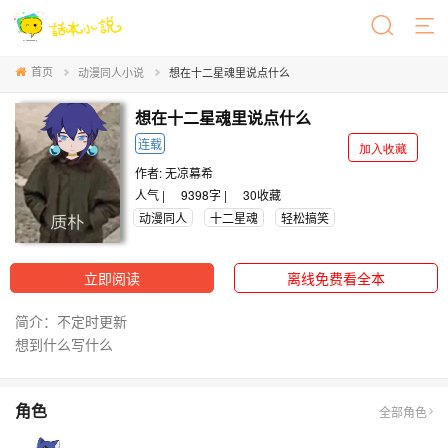
首页
动漫同人小说
想在十二星魂里说点什么
想在十二星魂里说点什么
连载
加入收藏
作者:
无凉幕希
人气 |
9398字 |
30
收藏
动漫同人
十二星魂
轻松搞笑
立即阅读
离线免费看全本
简介：不定时更新
想到什么写什么
角色
全部角色