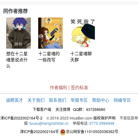
同作者推荐
想在十二星
十二星魂的
十二星魂聊
魂里说点什
一些改写
天群
么
作者福利
|
签约标准
诚聘英才
关于我们
联系我们
举报专区
帮助中心
网编专区
下载客户端
关注微博
QQ群：437266680
津ICP备2022002164号-2
© 2016-2023 iHuaBen.com
版权保护声明
不良信息举
报:
tousu@liangzishidai.cn
举报电话:
0772-2994948
津ICP备2022002164号
京公网安备11010502036362号