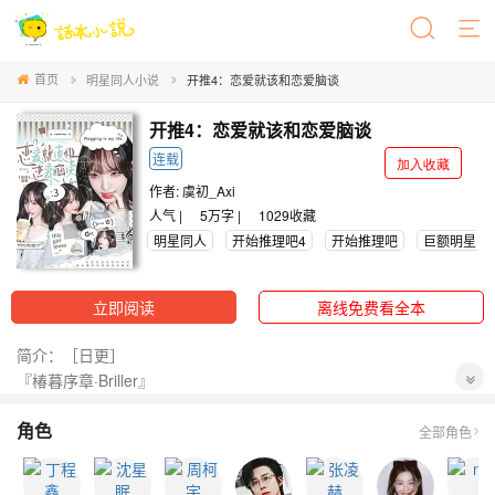
首页
明星同人小说
开推4：恋爱就该和恋爱脑谈
开推4：恋爱就该和恋爱脑谈
连载
加入收藏
作者:
虞初_Axi
人气 |
5万字 |
1029
收藏
明星同人
开始推理吧4
开始推理吧
巨额明星
立即阅读
离线免费看全本
简介：［日更］
『椿暮序章·Briller』
-
角色
【1v4/甜宠恋爱/天然呆/万人迷】
全部角色
-
《开推4》终于来了！