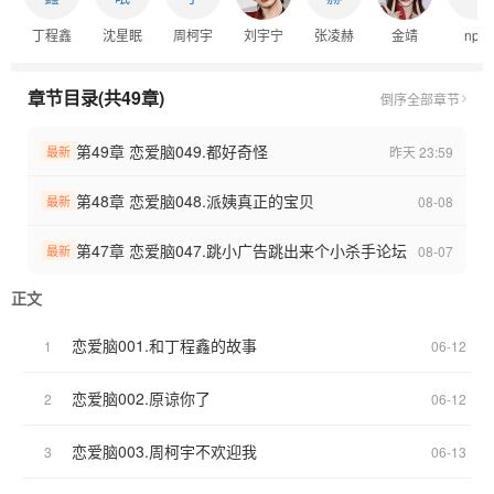
这一季，沈星眠回家了！
丁程鑫
沈星眠
周柯宇
刘宇宁
张凌赫
金靖
npc
结果发现哥哥弟弟们都对她有意思？
沈星眠：这不对吧……
某4个男人：喜欢你有什么不对的？
章节目录(共49章)
倒序
全部章节
-
·椿暮序章，栖妄于林野之间·
第49章 恋爱脑049.都好奇怪
昨天 23:59
最新
第48章 恋爱脑048.派姨真正的宝贝
08-08
最新
第47章 恋爱脑047.跳小广告跳出来个小杀手论坛
08-07
最新
正文
恋爱脑001.和丁程鑫的故事
1
06-12
恋爱脑002.原谅你了
2
06-12
恋爱脑003.周柯宇不欢迎我
3
06-13