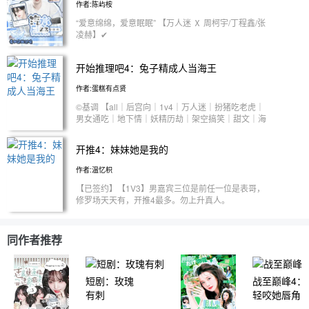
把哥哥保护在身后 so？ 她还用追吗？crush都自己扑
作者:陈屿桉
就是一个明艳美丽、爱臭美，平时有点小迷糊，但出
她身上了 –
“爱意绵绵，爱意眠眠” 【万人迷 Ⅹ 周柯宇/丁程鑫/张
手阔绰的大小姐吗？到底是谁在黑呀！ . 1.飞行嘉宾
凌赫】✔
以女主替换 2.可能ooc，文笔差，私设如山
开始推理吧4：兔子精成人当海王
作者:蛋糕有点贤
©基调 【all｜后宫向｜1v4｜万人迷｜扮猪吃老虎｜
男女通吃｜地下情｜妖精历劫｜架空搞笑｜甜文｜海
王养鱼】 谁说小兔子不可爱的！ 该死的狐狸精欺负
陷害一个可怜兮兮的小兔子，主要还是玉皇大帝还听
开推4：妹妹她是我的
信一个狐狸精的谗言，罚我下凡历劫给我一个教训。
小老头把我穿到一个女明星的身体里，这就是成人的
作者:温忆枳
样子嘛…好像也不错。 按这个世界的说法那个喜欢
【已签约】【1V3】男嘉宾三位是前任一位是表哥，
教我做事的人应该叫经纪人，她竟然让我参加一个推
修罗场天天有，开推4最多。勿上升真人。
理的综艺，有没有搞错，我是小兔子哎，小兔子哪适
合这种东西。 我发誓我没有被贿赂的，我是诚心参
加的（才怪）。 可是这些哥哥姐姐这么老是勾引我
啊啊啊啊啊 【可攻略】 小狗同事-丁程鑫 青梅竹马-
同作者推荐
周柯宇 死追烂打-张凌赫 爹系哥哥-刘宇宁 【隐藏攻
略】 对我流哈喇子的姐姐-金靖 …… ⚠️文中不包含飞
行嘉宾。 2026.5.5执笔 会改动，不是完全和网上的
短剧：玫瑰
战至巅峰4：
一样。 当个无脑文看 脑子存放这边💁‍♀️ 跟现实不符，
有刺
轻咬她唇角
请勿探究，含大量私设。 不好的评论我会删掉。 抄
袭/融梗等 发现后果自负。