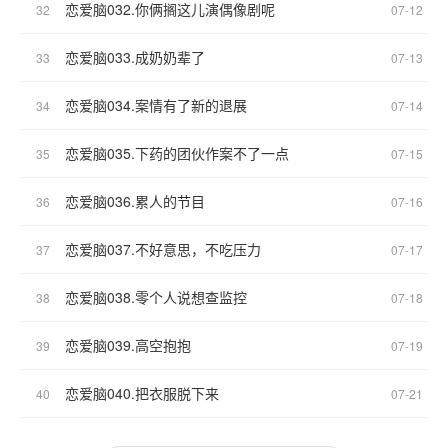
恋爱脑032.你俩搁这儿演偶像剧呢
32
07-12
恋爱脑033.成奶奶辈了
33
07-13
恋爱脑034.案情有了新的退展
34
07-14
恋爱脑035.下药的团伙作案不了一点
35
07-15
恋爱脑036.累人的节目
36
07-16
恋爱脑037.不好意思，不吃压力
37
07-17
恋爱脑038.零个人说想查监控
38
07-18
恋爱脑039.高空抱抱
39
07-19
恋爱脑040.把衣服脱下来
40
07-21