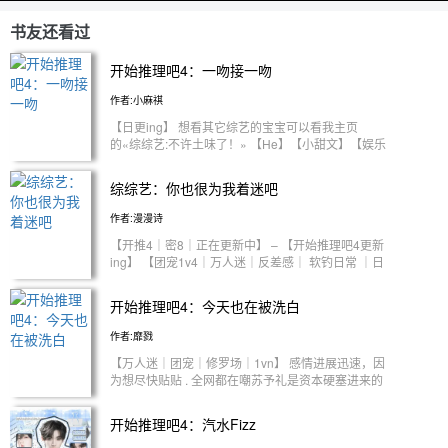
书友还看过
开始推理吧4：一吻接一吻
作者:小麻祺
【日更ing】 想看其它综艺的宝宝可以看我主页
的«综综艺:不许土味了！» 【He】【小甜文】【娱乐
圈】【微有梗】【1v4】【暧昧互撩】 “就要一吻接
一吻” “怎么都又争又抢？” 季苓，一个微有梗的顶
综综艺：你也很为我着迷吧
流，近年来也是拍一部火一部 #季苓 “这把我打8.6
分，因为我有1.4了” #刘宇宁 “暧昧吗？那我很乐意
作者:漫漫诗
了” #张凌赫 “姐姐他吻技没我好，试试我，我让你包
【开推4｜密8｜正在更新中】 – 【开始推理吧4更新
满意的” #周柯宇 “叫姐姐也可以是调.情啊” #丁程鑫
ing】 【团宠1v4｜万人迷｜反差感｜ 软钓日常 ｜日
“别用眼神了，用唇来吻我姐姐...” 将进酒文社 本文原
更】 . 许颂西是圈内有名的悬疑剧专业户，出道的时
创，禁止一切！
候凭借着极致细节的演技直接杀进悬疑圈，从此大大
开始推理吧4：今天也在被洗白
小小的悬疑剧像蚊子一样扑面而来，躲都躲不开。
为了“逃脱”这个怪圈，她给自己接了部综艺，一看综
作者:靡戮
艺名——《开始推理吧4》。 不是！她咋还没逃掉
【万人迷｜团宠｜修罗场｜1vn】 感情进展迅速，因
啊！！！ _ 【《密逃8》更新ing】 【1v1/小甜饼/一
为想尽快贴贴 . 全网都在嘲苏予礼是资本硬塞进来的
见钟情/ooc预警】 · 永远冲锋陷阵的密室甜坦·林今禧
空降花瓶，说她爱抢镜头、自恋娇气，仗着家底深厚
✘ 男子汉大屁股密室男高音·张真源 · 对张真源一见钟
肆意走捷径。 流言漫天，所有人初见她时都带着一
情以后，林今禧死缠烂打的跟他上了同一档节目。
开始推理吧4：汽水Fizz
层偏见隔阂。 直到进入开推4，嘉宾与屏幕前的观众
想象中的录制：被哥哥保护在身后 实际上的录制：
双双陷入大型真香现场。 你们都在乱传什么，这不