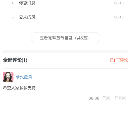
停更消息
4
06-10
夏末的风
5
06-15
查看完整章节目录（共5章）
全部评论(1)
写评论
梦水欣月
希望大家多多支持
06-08
赞(0)
回复(0)