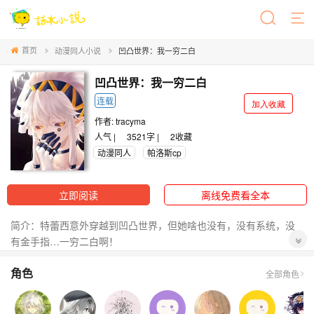
首页
动漫同人小说
凹凸世界：我一穷二白
凹凸世界：我一穷二白
连载
加入收藏
作者:
tracyma
人气 |
3521字 |
2
收藏
动漫同人
帕洛斯cp
立即阅读
离线免费看全本
简介：特蕾西意外穿越到凹凸世界，但她啥也没有，没有系统，没
有金手指…一穷二白啊！
特蕾西：活着好难…啊啊啊！我爱帕帕！
角色
全部角色