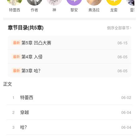
特蕾西
作者
神
黎安
弗洛拉
龙套
雷狮
章节目录(共5章)
倒序
全部章节
第5章 凹凸大赛
06-15
最新
第4章 入侵
06-05
最新
第3章 哈？
06-05
最新
正文
特蕾西
1
06-02
穿越
2
06-04
哈？
3
06-04