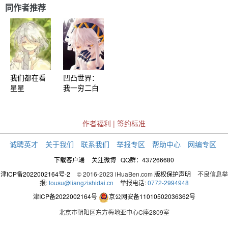
同作者推荐
我们都在看
凹凸世界：
星星
我一穷二白
作者福利
|
签约标准
诚聘英才
关于我们
联系我们
举报专区
帮助中心
网编专区
下载客户端
关注微博
QQ群：437266680
津ICP备2022002164号-2
© 2016-2023 iHuaBen.com
版权保护声明
不良信息举
报:
tousu@liangzishidai.cn
举报电话:
0772-2994948
津ICP备2022002164号
京公网安备11010502036362号
北京市朝阳区东方梅地亚中心C座2809室