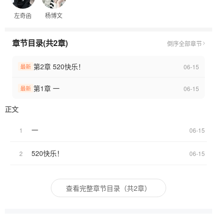
茶、一句欲言又止的晚安、一次错位的未接来电，勾勒出亲密关系
左奇函
杨博文
中最真实的试探、信任与成长。作为原创女主CP同人小说，《扁薄
小日常》不依附于任何影视或文学IP，却精准击中当代读者对“有呼
吸感的爱情”的渴求——李晋晔式温柔、杨博文式笨拙、左奇函式清
章节目录(共2章)
倒序
全部章节
醒，在琐碎日常里反复确认彼此的存在。适合喜欢细腻情感流、轻
节奏、强代入感原创CP同人小说的读者。
第2章 520快乐！
06-15
最新
第1章 一
06-15
最新
正文
一
1
06-15
520快乐！
2
06-15
查看完整章节目录（共2章）