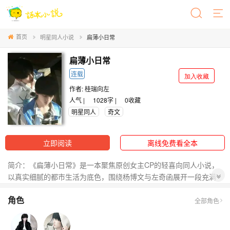
首页
明星同人小说
扁薄小日常
扁薄小日常
连载
加入收藏
作者:
桂瑞向左
人气 |
1028字 |
0
收藏
明星同人
奇文
立即阅读
离线免费看全本
简介：《扁薄小日常》是一本聚焦原创女主CP的轻喜向同人小说，
以真实细腻的都市生活为底色，围绕杨博文与左奇函展开一段充满
烟火气的双向奔赴。故事开篇于一个寻常的520夜晚——杨博文深夜
角色
归家，面对恋人左奇函的温柔质问与隐忍不安，手机屏幕悄然亮起
全部角色
一条未读消息，平静表象下暗流初涌。全书以“奇文”风格见长：对话
精炼如剧，情绪藏于日常褶皱，没有宏大设定，却用一杯凉掉的