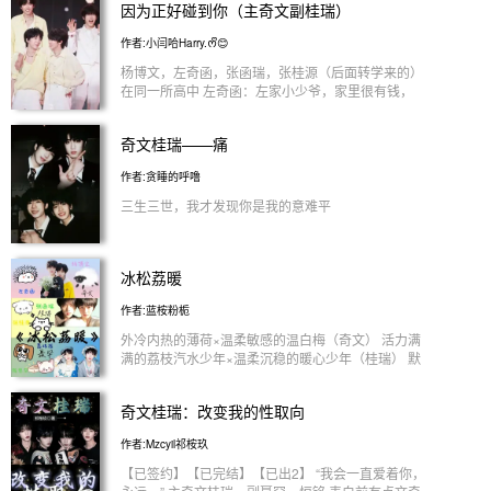
因为正好碰到你（主奇文副桂瑞）
费用高达上千块 杨博文只能每天拼命的兼职 才能勉
强维持生计 但是好景不长 母亲病重了 手术失败了 杨
作者:小闫哈Harry.ᰔᩚ😊
博文看着母亲的遗体 … 于是 将母亲安葬在公共墓地
上 这时 一把伞撑在他的头上…
杨博文，左奇函，张函瑞，张桂源（后面转学来的）
在同一所高中 左奇函：左家小少爷，家里很有钱，
学习不是很好，打架很厉害，校霸，和张桂源是发小
杨博文：本是杨家小少爷（不明白的看前情提要），
奇文桂瑞——痛
长得白白的很好看，学习很好，年级第一和张函瑞是
好闺蜜 张函瑞：家里非常有钱，张家小少爷，学习
作者:贪睡的呼噜
也挺好，年级第二和杨博文是好闺蜜 张桂源：龙家
小少爷，家里非常有钱，学习不咋地，但是打架也挺
三生三世，我才发现你是我的意难平
厉害，和左奇函是发小 （前情提要：杨博文本来应
该是杨家的小少爷，但是从小就被拐了，所以现在的
父母不是他的亲生父母，杨母和杨父一直在努力找杨
冰松荔暖
博文）
作者:蓝桉粉栀
外冷内热的薄荷×温柔敏感的温白梅（奇文） 活力满
满的荔枝汽水少年×温柔沉稳的暖心少年（桂瑞） 默
默守护的冰山×热情洋溢的元气少年（聂罕）
奇文桂瑞：改变我的性取向
作者:Mzcyil祁桉玖
【已签约】【已完结】【已出2】 “我会一直爱着你，