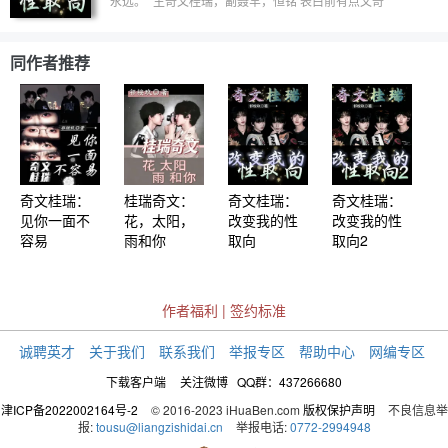
永远。” 主奇文桂瑞，副聂罕，恒铭 表白前有点文奇
嘻嘻 原名《奇文桂瑞：小羊又发脾气了》 全甜，无
虐，彩蛋是桂瑞虐哦 彩蛋是桂瑞的番外，恒铭领证
的是番外，奇文出去玩的是番外，聂罕无番外 yc就
同作者推荐
是me哈 all🈲🉑宣 抄袭打钱75.99！！！！
奇文桂瑞：
桂瑞奇文：
奇文桂瑞：
奇文桂瑞：
见你一面不
花，太阳，
改变我的性
改变我的性
容易
雨和你
取向
取向2
作者福利
|
签约标准
诚聘英才
关于我们
联系我们
举报专区
帮助中心
网编专区
下载客户端
关注微博
QQ群：437266680
津ICP备2022002164号-2
© 2016-2023 iHuaBen.com
版权保护声明
不良信息举
报:
tousu@liangzishidai.cn
举报电话:
0772-2994948