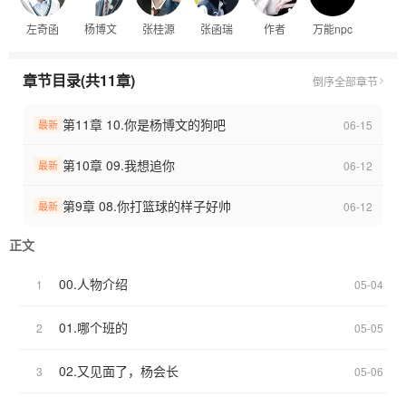
左奇函
杨博文
张桂源
张函瑞
作者
万能npc
章节目录(共11章)
倒序
全部章节
第11章 10.你是杨博文的狗吧
06-15
最新
第10章 09.我想追你
06-12
最新
第9章 08.你打篮球的样子好帅
06-12
最新
正文
00.人物介绍
1
05-04
01.哪个班的
2
05-05
02.又见面了，杨会长
3
05-06