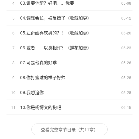
03.谁要他帮？好吧。。我要
4
05-08
04.调戏会长，被反撩了（收藏加更）
5
05-12
05.左奇函喜欢男的？！（收藏加更）
6
05-20
06.或者……以身相许？（鲜花加更）
7
05-23
07.可是他真的好乖
8
05-26
08.你打篮球的样子好帅
9
05-28
09.我想追你
10
05-28
10.你是杨博文的狗吧
11
06-15
查看完整章节目录（共11章）