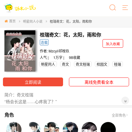
首页
明星同人小说
桂瑞奇文：花，太阳，雨和你
桂瑞奇文：花，太阳，雨和你
连载
加入收藏
作者:
Mzcyil祁桉玖
人气 |
1万字 |
98
收藏
明星同人
奇文
奇文桂瑞
校园文
桂瑞
立即阅读
离线免费看全本
简介：奇文桂瑞
“杨会长这是……心疼我了？”
文中会搞抽象，不会干巴巴的，很好玩哦
角色
yc是me！
全部角色
all宣传
抄袭打钱75.99！！！！