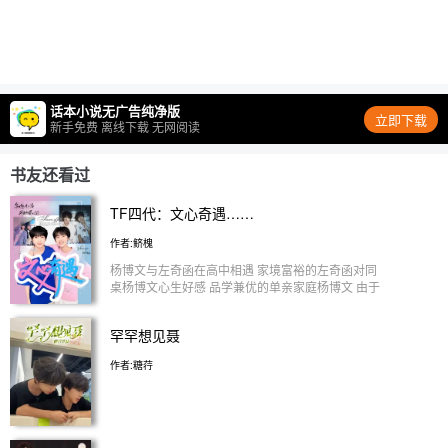
话本小说无广告纯净版
立即下载
新手免费 离线下载 无网阅读
书友还看过
TF四代：文心奇遇……
作者:鲚槐
杨博文与左奇函在高中相遇 家境富裕的左奇函对同
桌杨博文心生好感 品学兼优的单亲家庭杨博文 由于
爸爸早年丧命 使他不得不担负起一边学习一边挣钱
的重任 从小妈妈身体不好 杨博文很懂事 学习成绩很
罕罕想见聂
好 对同桌左奇函无微不至的照顾也心生好感 但是家
庭的因素 导致他不得不将这份爱意隐藏起来 直至高
作者:糖荇
中毕业 两人也都没开口 再次的遇见是在便利店 趁课
余时间兼职的杨博文 遇见了左奇函 “他身边的女生 是
他的女朋友吗…”左奇函结账时只是微微抬眼看了一
眼 “他好像瘦了” 身边的女生只是同院的学姐 杨博文
在大一勤工俭学 却耐不住母亲重病缠身 母亲每天的