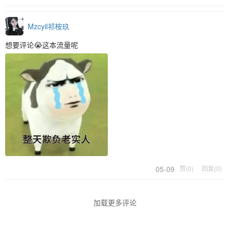
Mzcyil祁桉玖
想要评论😭这本流量呢
05-09
赞(0)
回复(0)
加载更多评论