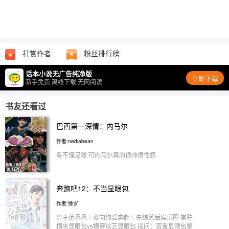
打赏作者
粉丝排行榜
话本小说无广告纯净版
立即下载
新手免费 离线下载 无网阅读
书友还看过
巴西第一深情：内马尔
作者:nediabean
看不懂足球 可内马尔真的很帅很性感
奔跑吧12：不当显眼包
作者:徐岁
男主范丞丞｜双向纯爱奔赴｜先综艺后娱乐圈 常驻
横店显眼包vs横穿综艺显眼包 提问：双重显眼包聚