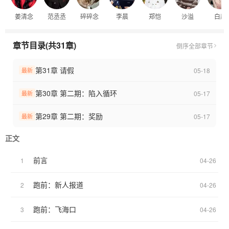
新的一季让我们一起整活了！
姜清念
范丞丞
碎碎念
李晨
郑恺
沙溢
白鹿
·虚构人物，勿上升真人，游戏嘉宾会进行相应调整
章节目录(共31章)
倒序
全部章节
第31章 请假
05-18
最新
第30章 第二期：陷入循环
05-17
最新
第29章 第二期：奖励
05-17
最新
正文
前言
1
04-26
跑前：新人报道
2
04-26
跑前：飞海口
3
04-26