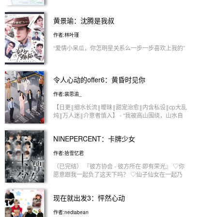
在一起会有什么buff？ 1.嘴毒buff “骗你的范丞丞，你
那天的西装，其实像大雁归来” “骗你的周潦，你那天
黄景瑜：沈腾是我叔
的睫毛，其实像美式前刺” 2.笨鸟先飞buff “姚译添我
们两个是笨鸟，我们可以先飞撕掉李晨的名牌吗”
作者:林叶瑾
“……” 3.纯爱buff（有待开发中？） “周潦，以后可不
可以为了我，在横店少接几部吻戏” “范丞丞，以后可
“爱情小呆瓜，你怎明星关系么一步一步喜欢上我的”
不可以为了我，把我写进你新发的情歌里” ·节目中嘉
宾、游戏环节有所改动，建议避雷
令人心动的offer6：黄昏时见你
作者:裴思渝_
【日更‖细水长流‖暧昧‖甜宠治愈‖内含私设‖cp大乱
炖‖万人迷‖介意者慎入】 - “我被高山围绕，山水自
会为我祈祷。” 【其余后补】
NINEPERCENT：卡牌少女
作者:拾雪忆君
（已完结） 『彼方协会 - 彼方所在·即有荣光』 ♡你
愿意跟我一起负了这天下吗？ ♡仙子仙女在一起乃
人之常情！ ♡早点休息，多喝热水，无聊时候想想
我 ♡你是我的baby girl，只能是我的 ♡我的夜空原
现在就出发3：怦然心动
本寥若晨星，遇见你之后星河长明 ♡拉着我的手，
带你吃遍天下美食 ♡往前一步是你，退后一步还是
作者:nediabean
你 ♡傻瓜，在依赖我一点 ♡一次遇见你，一次走到