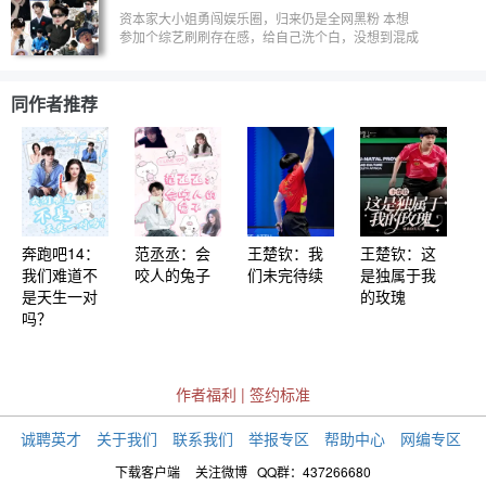
底，人生只要两次幸运就好
资本家大小姐勇闯娱乐圈，归来仍是全网黑粉 本想
参加个综艺刷刷存在感，给自己洗个白，没想到混成
了团宠
同作者推荐
奔跑吧14：
范丞丞：会
王楚钦：我
王楚钦：这
我们难道不
咬人的兔子
们未完待续
是独属于我
是天生一对
的玫瑰
吗？
作者福利
|
签约标准
诚聘英才
关于我们
联系我们
举报专区
帮助中心
网编专区
下载客户端
关注微博
QQ群：437266680