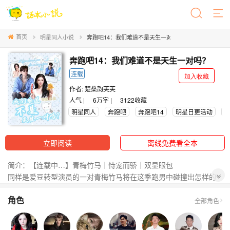
首页
明星同人小说
奔跑吧14：我们难道不是天生一对吗？
奔跑吧14：我们难道不是天生一对吗？
连载
加入收藏
作者:
楚桑韵芙芙
人气 |
6万字 |
3122
收藏
明星同人
奔跑吧
奔跑吧14
明星日更活动
立即阅读
离线免费看全本
简介：【连载中…】青梅竹马｜恃宠而骄｜双显眼包
同样是爱豆转型演员的一对青梅竹马将在这季跑男中碰撞出怎样的
火花！
角色
青年影后提名者姜清念✖️新生代实力演员范丞丞
全部角色
范丞丞：我不会允许姜清念身边站着其他男人的
姜清念：范丞丞你是笨蛋吗，我怎么想的你不知道吗？