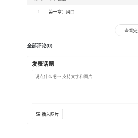
后来，毕业
1
第一章：风口
沈屿依旧独
他们曾相望
查看完
这世间没有
两座孤岛，
全部评论(0)
发表话题
插入图片