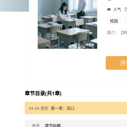
人气
校园
简介：【B
14岁的沈
童年的委屈
课间她总独
开
同班的陈望
父母忙碌，
他看见她课
他们是两座
章节目录(共1章)
他见过她的
曾有风吹过
04-24 更新
第一章：风口
他们没有狗
只是在无数
想靠岸，却
序号
章节标题