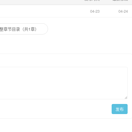
铃响，人群散去。
04-23
04-24
自走在放学路上，陈望也依旧加快脚步奔向自己的远方。
，却从未相拥。
整章节目录（共1章）
为谁预留的码头，
最终随着潮水，漂向了各自无人问津的彼岸。
发布