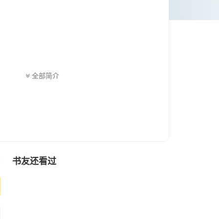
全部简介
间的纷扰。
的瞬间。
书友还看过
序
。