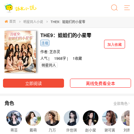
首页
明星同人小说
THE9：姐姐们的小星零
THE9：姐姐们的小星零
连载
加入收藏
作者:
芝亦灵
人气 |
1968字 |
1
收藏
明星同人
立即阅读
离线免费看全本
角色
全部角色
蒋芸
戴萌
乃万
许佳琪
赵小棠
谢可寅
刘雨