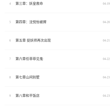
第三章：妖皇救命
4
04-19
第四章：沈悦怡被撵
5
04-20
第五章 捉妖师再次出现
6
04-21
第六章任菲菲见鬼·
7
04-22
第七章山间别墅
8
04-23
第八章和平饭店
9
04-23