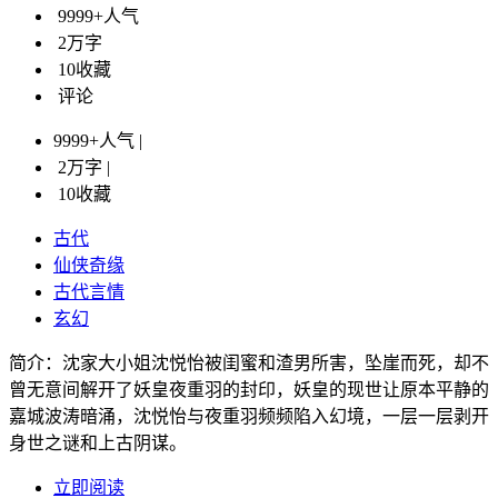
9999+
人气
2万字
10
收藏
评论
9999+
人气 |
2万字 |
10
收藏
古代
仙侠奇缘
古代言情
玄幻
简介：沈家大小姐沈悦怡被闺蜜和渣男所害，坠崖而死，却不
曾无意间解开了妖皇夜重羽的封印，妖皇的现世让原本平静的
嘉城波涛暗涌，沈悦怡与夜重羽频频陷入幻境，一层一层剥开
身世之谜和上古阴谋。
立即阅读