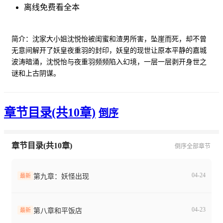
离线免费看全本
简介：沈家大小姐沈悦怡被闺蜜和渣男所害，坠崖而死，却不曾
无意间解开了妖皇夜重羽的封印，妖皇的现世让原本平静的嘉城
波涛暗涌，沈悦怡与夜重羽频频陷入幻境，一层一层剥开身世之
谜和上古阴谋。
章节目录(共10章)
倒序
章节目录(共10章)
倒序
全部章节
04-24
最新
第九章：妖怪出现
04-23
最新
第八章和平饭店