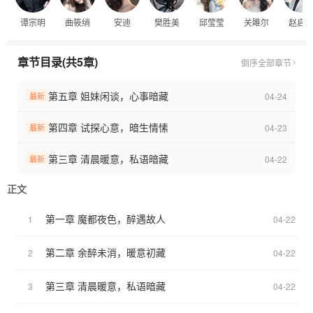
谭宗明
曲筱绡
安迪
樊胜美
邱莹莹
关雎尔
赵启
两人在工作上相互扶持，在生活中彼此温暖，共同经历了22楼姐妹
间的嬉笑吵闹、职场上的明枪暗箭，也携手面对地震、疫情等突如
其来的考验。安迪与包奕凡、樊胜美与王柏川、邱莹莹与应勤，各
章节目录(共5章)
倒序
全部章节
自在感情与现实中挣扎成长。
第五章 姐妹闲谈，心事暗藏
04-24
最新
从相遇、相识、相恋，到订婚、同居、结婚生子，曲筱绡与谭宗明
走过十余年光阴，欢乐颂的灯火见证了她们的友情，也镌刻下他们
第四章 试探心意，暗生情愫
04-23
最新
细水长流的爱情。在魔都的烟火气里，他们打破世俗眼光，守住真
心，最终拥有了圆满安稳的余生。
第三章 清晨暖意，私语暗藏
04-22
最新
正文
第一章 魔都夜色，醉遇故人
1
04-22
第二章 余醉未消，暖意初藏
2
04-22
第三章 清晨暖意，私语暗藏
3
04-22