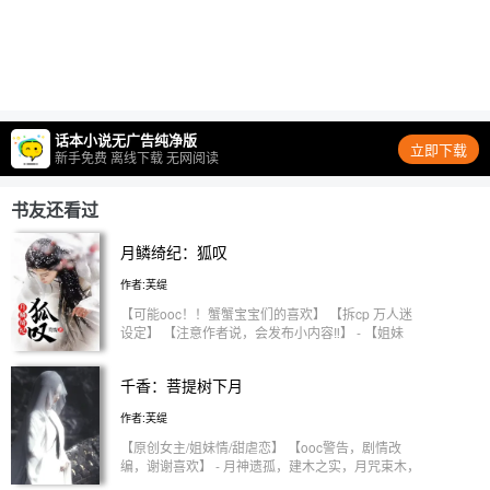
话本小说无广告纯净版
立即下载
新手免费 离线下载 无网阅读
书友还看过
月鳞绮纪：狐叹
作者:芙缇
【可能ooc！！蟹蟹宝宝们的喜欢】 【拆cp 万人迷
设定】 【注意作者说，会发布小内容‼️】 - 【姐妹
线】 新月诞世，朔晦双生 天定宿命，一为明棋，二
为暗棋 逆命焚身，以血破局？ 撕碎魂魄，任其夺舍
千香：菩提树下月
重生？ 三狐同命，共赴一场月烬天荒。 - 【感情
线/all/无固定男主/不洁】 -武拾光 逆命破局，舍身守
作者:芙缇
世 偶然闯入的初见，萌芽初长的心动 -寄灵（龙神）
以魂为契，以爱为凭 一眼定终身的奔赴，逆天改命
【原创女主/姐妹情/甜虐恋】 【ooc警告，剧情改
的相守 龙神之体，高岭之花为爱甘作下位者 -历劫 刀
编，谢谢喜欢】 - 月神遗孤，建木之实，月咒束木，
光为誓，以爱为盟 不期而遇的初见，刻骨铭心的情
宿命相逢 - 月神白叹x夜叉雷修远 外表浪荡的夜叉族