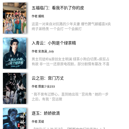
深 -柳为雪 她的出现似命中注定，带着些许熟悉 留下
雷修远本是建木的天生克星，偏偏对背负月神宿命的
五福临门：看我不扒了你的皮
的泪，是沉入水中浮出的伐木 -白泽 受托守护，日久
白叹一往情深。 建木之实姜黎非x古槐树妖楼弃 千年
情深 朝夕相伴渐生情愫，从恪守承诺到倾心相待 -源
古槐大妖楼弃为保护建木之力刻意靠近姜黎非，深陷
作者:媚桃
无获 前世今生，执着贪念 望着她的眼神中，总是带
真心。
着熊熊燃烧的贪欲 -旱魃 故人之资，爱意升起 选择释
这是一对来自对抗路的少年夫妻 爆竹脾气郦媚喜X纨
怀是最好的归宿
绔子弟杨羡 一个会打 一个会挨打
入青云：小狗是个绿茶精
作者:安逸涵_July
男主司徒岭&原创女主明澜 绿茶小狗白切黑+疯狂占
有欲 非一比一还原原电视剧，部分剧情有篡改 不喜
绕道不喜绕道不喜绕道！ 一次偶然的机会，明澜对
司徒岭的一次举手之劳竟让司徒岭惦念至今，从小便
云之羽：宫门万丈
将明澜挂在心上。 作为粘人小狗，司徒岭秉持着明
澜在哪他在哪的信念，跟着来到了极星渊。 受到欺
作者:颓废少女233
负时，司徒岭:“姐姐，好疼。” 遇到情敌时，司徒岭:
“姐姐就这般喜欢他？是我哪里做得不够好吗。” 吃醋
“ 我不曾有过野心，直到她出现 ” 宫尚角 “ 她的一步
到极点时，司徒岭:“姐姐，乖一点，听话，春宵一刻
之后，有我 ” 宫远徵
值千金。” 停停停！说好的粘人绿茶小狗呢！救命，
。。。。。。。。。。。。。。。。 “ 她是上天赐给
明澜感觉自己入了虎穴！ 2025.10.11执笔
宫门的礼物 ” 宫子羽 “ 她很好 她很好 她真的很好 ” 宫
逐玉：娇娇欲滴
2025.10.22签约 2026.6.15完结
紫商 “ 二小姐很好，和大小姐说的一样 ” 金繁 “ 你很
像她，她很像你，各种地方 ” 云为衫 “ 怎样都好，别
作者:芙缇
原谅我 ” 上官浅 “ 为人果敢 我倒是很欣赏她 ” 月长老
“ 二小姐，雪宫一直欢迎你 ” 雪重子 “ 她当然很好