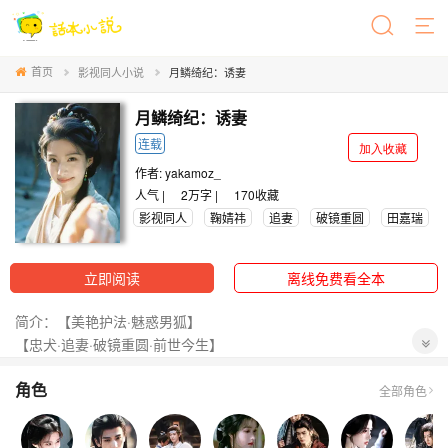
首页
影视同人小说
月鳞绮纪：诱妻
月鳞绮纪：诱妻
连载
加入收藏
作者:
yakamoz_
人气 |
2万字 |
170
收藏
影视同人
鞠婧祎
追妻
破镜重圆
田嘉瑞
立即阅读
离线免费看全本
简介：【美艳护法·魅惑男狐】
【忠犬·追妻·破镜重圆·前世今生】
角色
—
全部角色
我的妻子漂亮可爱但她绝非善类（＾_＾）