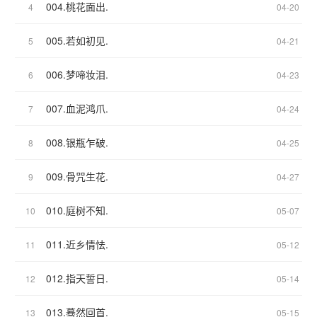
004.桃花面出.
4
04-20
005.若如初见.
5
04-21
006.梦啼妆泪.
6
04-23
007.血泥鸿爪.
7
04-24
008.银瓶乍破.
8
04-25
009.骨咒生花.
9
04-27
010.庭树不知.
10
05-07
011.近乡情怯.
11
05-12
012.指天誓日.
12
05-14
013.蓦然回首.
13
05-15