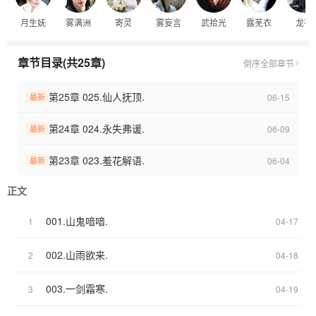
月生妩
雾满洲
寄灵
雾妄言
武拾光
露芜衣
龙神
章节目录(共25章)
倒序
全部章节
第25章 025.仙人抚顶.
06-15
最新
第24章 024.永失弗谖.
06-09
最新
第23章 023.羞花解语.
06-04
最新
正文
001.山鬼喑喑.
1
04-17
002.山雨欲来.
2
04-18
003.一剑霜寒.
3
04-19