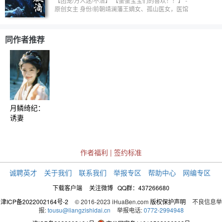
【团宠/万人迷/不洁】 【蟹蟹宝宝们的喜欢！！】 -
了，我可稀罕她了 ” 雪公子 “ 二小姐，乃是大福之人 !
原创女主 身份/前朝靖澜藩王嫡女、孤山医女，医馆
” 金复
大夫 - 【齐旻/救赎、阴湿、强制】 乱世中唯一的
光，难以忘却的痛苦 同样的宿命，同样的血海深仇
“你就是我的药” 【谢征/白切黑、先婚后爱、日久生
同作者推荐
情】 宿命相逢，幼时陪伴，旧友重逢 陪伴是对彼此
最珍重的爱 “你是我妻，永远不会变” 【李怀安/克
制、单恋、知而不越】 日久欣赏，情芽萌动 共同兴
趣的挚友，知己，亦是爱慕者 “我只求你安稳” 【随元
青/一见钟情、禁忌之恋】 惊鸿一瞥，一眼心动 爱恋
是无法挣脱的枷锁，注定万劫不复 “他疯我也疯，选
我好不好？” -
月鳞绮纪：
诱妻
作者福利
|
签约标准
诚聘英才
关于我们
联系我们
举报专区
帮助中心
网编专区
下载客户端
关注微博
QQ群：437266680
津ICP备2022002164号-2
© 2016-2023 iHuaBen.com
版权保护声明
不良信息举
报:
tousu@liangzishidai.cn
举报电话:
0772-2994948