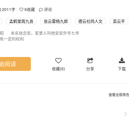
2011字
6
收藏
评论
孟鹤堂周九良
张云雷杨九郎
德云社同人文
栾云平
云昭 本名徐念安，家里人叫他安安外号七爷
有一定的权利
理主管财务和演出，德云社大师兄 22岁 1.86 师兄弟都很怕他也很
世家子弟
师兄弟尤其是栾云平
始阅读
收藏(6)
分享
下载
查看全部角
>