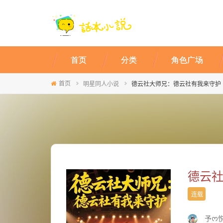
首页
分类
角色广场
首页
明星同人小说
德云社大师兄：德云社有我来守护
德云
连载
予ᰔ悦