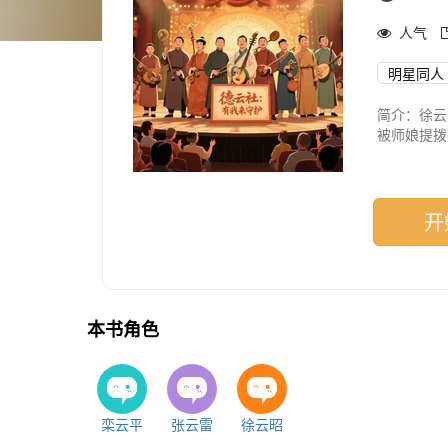
人气
明星同人
简介：徐
被师娘提拨
德云社总经
名道士 
非常护着
开
本书角色
栾云平
张云雷
徐云昭