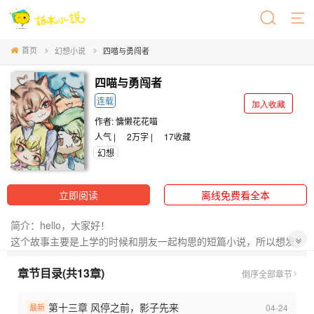
首页
幻想小说
四喵与勇闯者
四喵与勇闯者
连载
加入收藏
作者:
慵懒花花喵
人气 |
2万字 |
17
收藏
幻想
立即阅读
离线免费看全本
简介：hello，大家好！
这个故事主要是上学的时候和朋友一起构思的短篇小说，所以想发
出来做个纪念，有不好的地方大家见谅。
章节目录(共13章)
祝小宝们天天开心啦～
倒序
全部章节
第十三章 风停之前，影子先来
04-24
最新