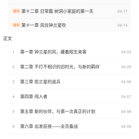
第十二章 日常篇 树洞小家庭的第一天
04-17
最新
第十一章 风往钟兰星吹
04-14
最新
正文
第一章 钟兰星的风，藏着陌生来客
1
04-03
第二章 不打不相识的旧时光，与新的羁绊
2
04-05
第三章 凯兰星的追兵
3
04-06
第四章 闯入者
4
04-07
第五章 新的伙伴，与第一次真正的计划
5
04-08
第六章 出发前夜——全员备战
6
04-09