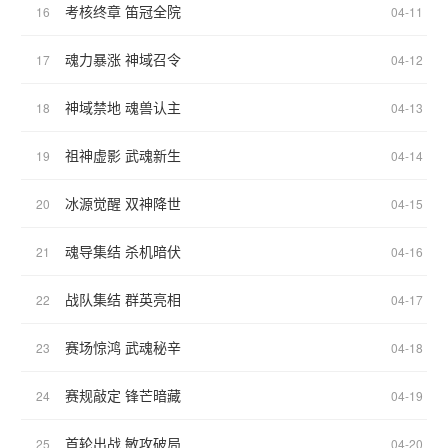
考核终章 笛冠全院
16
04-11
魂力暴涨 神域召令
17
04-12
神域禁地 魂兽认主
18
04-13
祖神虚影 武魂新生
19
04-14
冰源觉醒 双神降世
20
04-15
魂导集结 杀机暗伏
21
04-16
战队集结 群英亮相
22
04-17
赛场惊鸿 武魂秘辛
23
04-18
赛规敲定 锋芒暗藏
24
04-19
首轮出战 敏攻破局
25
04-20