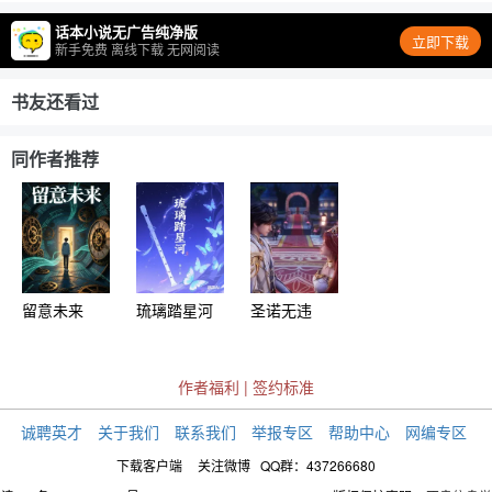
话本小说无广告纯净版
立即下载
新手免费 离线下载 无网阅读
书友还看过
同作者推荐
留意未来
琉璃踏星河
圣诺无违
作者福利
|
签约标准
诚聘英才
关于我们
联系我们
举报专区
帮助中心
网编专区
下载客户端
关注微博
QQ群：437266680