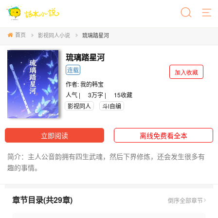
首页
影视同人小说
琉璃踏星河
琉璃踏星河
连载
加入收藏
作者:
我的韩宝
人气 |
3万字 |
15
收藏
影视同人
斗l自编
立即阅读
离线免费看全本
简介：主人公音韵拥有四生武魂，然后下界修炼，还会发生很多有
趣的事情。
章节目录(共29章)
倒序
全部章节