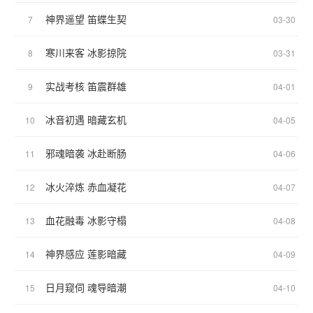
神界遥望 笛蝶生契
7
03-30
寒川来客 冰影掠院
8
03-31
实战考核 笛震群雄
9
04-01
冰音初遇 暗藏玄机
10
04-05
邪魂暗袭 冰赴断肠
11
04-06
冰火淬炼 赤血凝花
12
04-07
血花融毒 冰影守榻
13
04-08
神界感应 莲影暗藏
14
04-09
日月窥伺 魂导暗潮
15
04-10