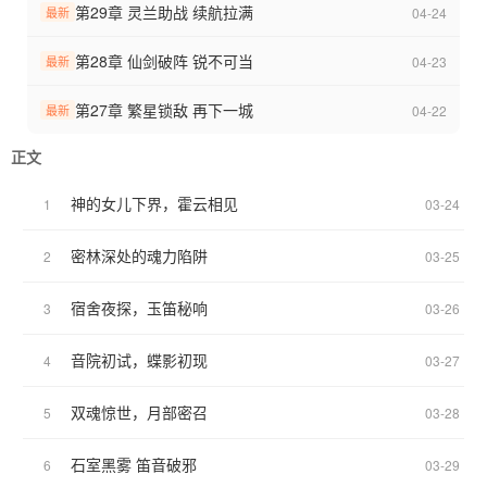
第29章 灵兰助战 续航拉满
04-24
最新
第28章 仙剑破阵 锐不可当
04-23
最新
第27章 繁星锁敌 再下一城
04-22
最新
正文
神的女儿下界，霍云相见
1
03-24
密林深处的魂力陷阱
2
03-25
宿舍夜探，玉笛秘响
3
03-26
音院初试，蝶影初现
4
03-27
双魂惊世，月部密召
5
03-28
石室黑雾 笛音破邪
6
03-29