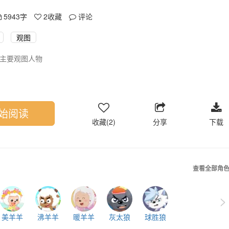
5943字
2
收藏
评论
观图
主要观图人物
始阅读
收藏(2)
分享
下载
查看全部角
>
美羊羊
沸羊羊
暖羊羊
灰太狼
球胜狼