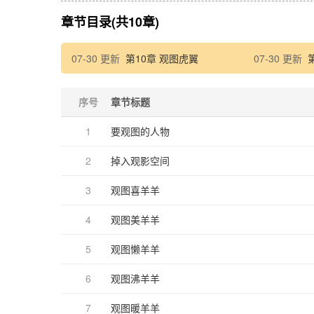
章节目录(共10章)
07-30 更新
第10章 观图虎翼
07-30 更新
序号
章节标题
1
要观图的人物
2
掉入观影空间
3
观图喜羊羊
4
观图美羊羊
5
观图懒羊羊
6
观图沸羊羊
7
观图暖羊羊