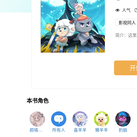
人气
影视同人
简介：这里
开
本书角色
颜珞珞（作者）
所有人
喜羊羊
懒羊羊
豹姐