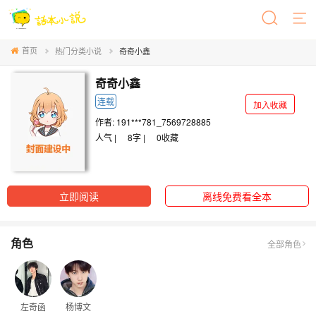
首页
热门分类小说
奇奇小鑫
奇奇小鑫
连载
加入收藏
作者:
191***781_7569728885
人气 |
8字 |
0
收藏
立即阅读
离线免费看全本
角色
全部角色
左奇函
杨博文