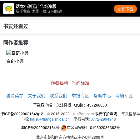
话本小说无广告纯净版
立即下载
新手免费 离线下载 无网阅读
书友还看过
同作者推荐
奇奇小鑫
作者福利
|
签约标准
诚聘英才
关于我们
联系我们
举报专区
帮助中心
网编专区
下载客户端
关注微博
QQ群：437266680
津ICP备2022002164号-2
© 2016-2023 iHuaBen.com
版权保护声明
不良信息举
报:
tousu@liangzishidai.cn
举报电话:
0772-2994948
津ICP备2022002164号
京公网安备11010502036362号
北京市朝阳区东方梅地亚中心C座2809室