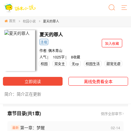
首页
校园小说
夏天的罪人
夏天的罪人
连载
加入收藏
作者:
偶木青山
人气 |
1025字 |
8
收藏
校园
双女主
无cp
校园生活
甜宠无虐
立即阅读
离线免费看全本
简介：简介正在更新
章节目录(共1章)
倒序
全部章节
第一章：梦醒
02-14
最新