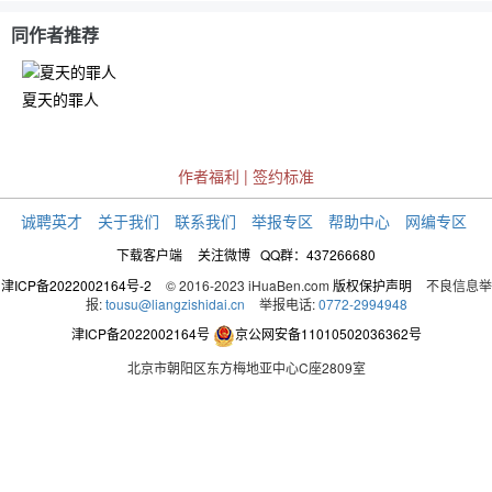
同作者推荐
夏天的罪人
作者福利
|
签约标准
诚聘英才
关于我们
联系我们
举报专区
帮助中心
网编专区
下载客户端
关注微博
QQ群：437266680
津ICP备2022002164号-2
© 2016-2023 iHuaBen.com
版权保护声明
不良信息举
报:
tousu@liangzishidai.cn
举报电话:
0772-2994948
津ICP备2022002164号
京公网安备11010502036362号
北京市朝阳区东方梅地亚中心C座2809室