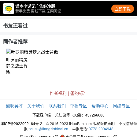
话本小说无广告纯净版
立即下载
新手免费 离线下载 无网阅读
书友还看过
同作者推荐
叶罗丽精灵
梦之战士背
叛
作者福利
|
签约标准
诚聘英才
关于我们
联系我们
举报专区
帮助中心
网编专区
下载客户端
关注微博
QQ群：437266680
津ICP备2022002164号-2
© 2016-2023 iHuaBen.com
版权保护声明
不良信息举
报:
tousu@liangzishidai.cn
举报电话:
0772-2994948
津ICP备2022002164号
京公网安备11010502036362号