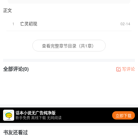
这时，旁边一直不作声的“魔鬼”亡灵撇他一眼，眼中的嫌弃毫不掩
正文
饰：“吵死了。”
常煜一秒闭嘴。
亡灵初现
1
02-14
潭缘生望着匕首，粉眸在常煜眼里像是血红——宛如从地狱爬出来
的恶鬼。
“既然被你捡到且激活，那我离不开你了。”
查看完整章节目录（共1章）
“啊———”
且看中国高中生如何横扫东京解开东京地下未知秘密。
单元形式 我尽量把主线都连起来
我有点不清楚是男频还是女频。。。
全部评论(0)
写评论
更新不定期 别名：潭缘
话本小说无广告纯净版
立即下载
新手免费 离线下载 无网阅读
书友还看过