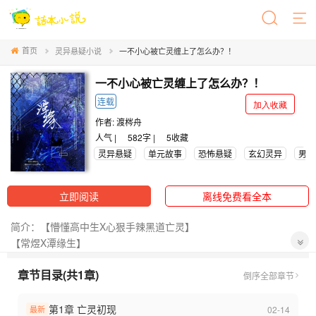
首页
灵异悬疑小说
一不小心被亡灵缠上了怎么办？！
一不小心被亡灵缠上了怎么办？！
连载
加入收藏
作者:
渡梣舟
人气 |
582字 |
5
收藏
灵异悬疑
单元故事
恐怖悬疑
玄幻灵异
男频
立即阅读
离线免费看全本
简介：【懵懂高中生X心狠手辣黑道亡灵】
【常煜X潭缘生】
常煜敢笃定世界上绝对没有比他更倒霉的！只是因为捡了个不起眼
章节目录(共1章)
的匕首就意外解锁亡灵绑定，他的梦想是想当一个社畜不是去送死
倒序
全部章节
啊喂！常煜咆哮着。
我还年轻我不去！
第1章 亡灵初现
02-14
最新