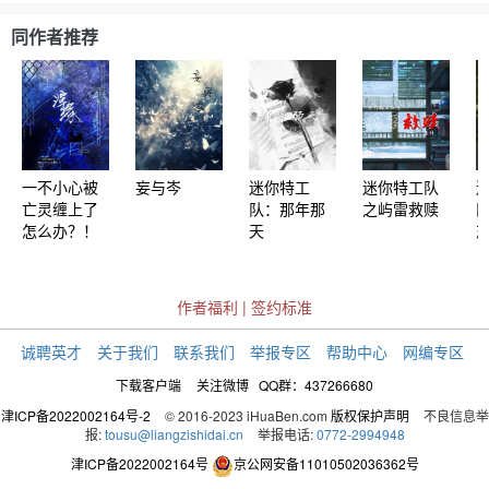
同作者推荐
一不小心被
妄与岑
迷你特工
迷你特工队
亡灵缠上了
队：那年那
之屿雷救赎
怎么办？！
天
作者福利
|
签约标准
诚聘英才
关于我们
联系我们
举报专区
帮助中心
网编专区
下载客户端
关注微博
QQ群：437266680
津ICP备2022002164号-2
© 2016-2023 iHuaBen.com
版权保护声明
不良信息举
报:
tousu@liangzishidai.cn
举报电话:
0772-2994948
津ICP备2022002164号
京公网安备11010502036362号