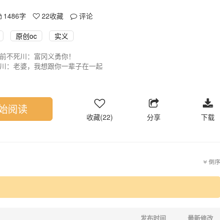
1486字
22
收藏
评论
原创oc
实义
前不死川：富冈义勇你！
川：老婆，我想跟你一辈子在一起
CP，互动可能比较少，有点不擅长写太多，不怎么太了解日本那些起名
义
恋，善弥，炭香，峡宿（望河雾峡X埃格宿秋）等
始阅读
收藏(22)
分享
下载
倒
发布时间
最新修改