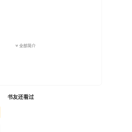
字的，名字不用管那
全部简介
书友还看过
序