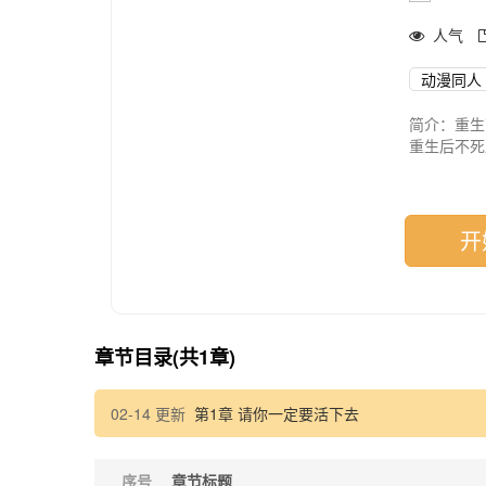
人气
动漫同人
简介：重生
重生后不死
还有一些副
么多细节
主CP：实
副CP：蛇
开
章节目录(共1章)
02-14 更新
第1章 请你一定要活下去
序号
章节标题